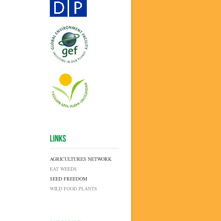
AGRICULTURES NETWORK
EAT WEEDS
SEED FREEDOM
WILD FOOD PLANTS