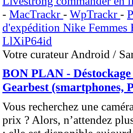
Livestrong commander en li
-
MacTrackr
-
WpTrackr
-
P
d'expédition Nike Femmes E
LlXiP64id
Votre curateur Android / S
BON PLAN - Déstockage s
Gearbest (smartphones, PC
Vous recherchez une caméra 
prix ? Alors, n’attendez pl