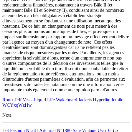
réglementations financières, notamment à travers Bâle II (et
maintenant Bâle III et Solvency II), conduisant ainsi de nombreux
acteurs des marchés obligataires à établir leur stratégie
d'investissement en se fondant sur une utilisation mécanique des
notations. De ce fait, un changement de note peut mener à des
cessions plus ou moins automatiques de titres, et provoquer un
impact surdimensionné par rapport au message effectivement délivré
par l'agence au moyen d'un changement de note. Ces effets
d'entraînement sont dommageables car ils ne reflètent pas les
nuances de risque mesurées par les notes. Par ailleurs, les agences
apprécient la solvabilité à long terme d'un emprunteur et non pas
d'autres composantes de la décision des investisseurs telles que la
liquidité ou la volatilité d'un titre. Il serait donc souhaitable de retirer
de la réglementation toute référence aux notations, ou au moins
d'introduire d'autres paramètres d'évaluation, afin de permettre aux
investisseurs de traiter les notations comme une information certes
importante mais également comme une opinion parmi d'autres.
Ronix Pdf Vests Liquid Life Wakeboard Jackets Hyperlite Jetpilot
WCYxqWzHw
Note
Lot Fashion N°241 Artcurial N°1880 Sale Vintage Uv616
.
La