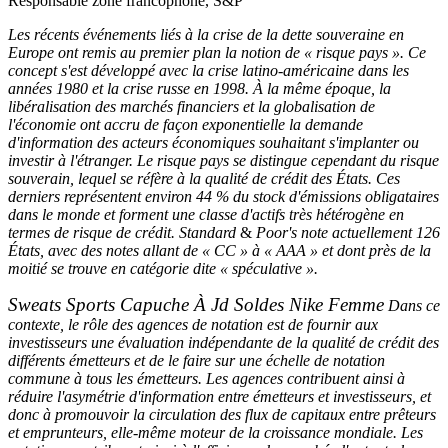
Responsable zone francophone, S&P
Les récents événements liés à la crise de la dette souveraine en
Europe ont remis au premier plan la notion de « risque pays ». Ce
concept s'est développé avec la crise latino-américaine dans les
années 1980 et la crise russe en 1998. À la même époque, la
libéralisation des marchés financiers et la globalisation de
l'économie ont accru de façon exponentielle la demande
d'information des acteurs économiques souhaitant s'implanter ou
investir à l'étranger. Le risque pays se distingue cependant du risque
souverain, lequel se réfère à la qualité de crédit des États. Ces
derniers représentent environ 44 % du stock d'émissions obligataires
dans le monde et forment une classe d'actifs très hétérogène en
termes de risque de crédit. Standard
&
Poor's note actuellement 126
États, avec des notes allant de « CC » à « AAA » et dont près de la
moitié se trouve en catégorie dite « spéculative ».
Sweats Sports Capuche À Jd Soldes Nike Femme
Dans ce
contexte, le rôle des agences de notation est de fournir aux
investisseurs une évaluation indépendante de la qualité de crédit des
différents émetteurs et de le faire sur une échelle de notation
commune à tous les émetteurs. Les agences contribuent ainsi à
réduire l'asymétrie d'information entre émetteurs et investisseurs, et
donc à promouvoir la circulation des flux de capitaux entre prêteurs
et emprunteurs, elle-même moteur de la croissance mondiale. Les