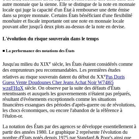
autre monnaie que la sienne. Elle se distingue de la note en monnaie
locale qui juge la capacité d'un État à rembourser une dette émise
dans sa propre monnaie. Certains États bénéficiant d'une flexibilité
monétaire et fiscale importante ont une note en monnaie locale
pouvant aller jusqu'à deux plots au-dessus de la note en devise.
L'évolution du risque souverain dans le temps
■
La performance des notations des États
e
Jusqu'au milieu du XIX
siècle, les États étaient considérés comme
des emprunteurs peu recommandables. Les premières études
e
relatives au risque souverain datent du début du XX
Pas Doris
Guess Vente Doudounes Cher Jeans Achat Noir W74l65
wzgFHqX
siècle. On observe par la suite des défauts d'États
retentissants et auxquels les gouvernements n'étaient pas préparés,
résultant d'événements exceptionnels comme les situations
financières exsangues des périodes d'après-guerre ou de révolutions,
les chocs économiques, ou encore l'abandon de la référence à
l'étalon-or.
La notation des États par des agences se développe essentiellement à
partir des années 1980. Le graphique 2 représente l'évolution du
nombre d'États notés depuis 1975 par Standard & Poor's ainsi que