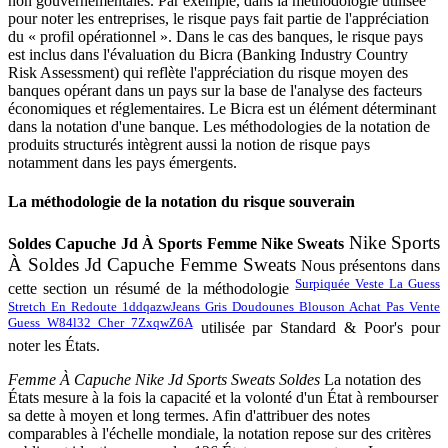
non gouvernementales. Par exemple, dans la méthodologie utilisée
pour noter les entreprises, le risque pays fait partie de l'appréciation
du « profil opérationnel ». Dans le cas des banques, le risque pays
est inclus dans l'évaluation du Bicra (Banking Industry Country
Risk Assessment) qui reflète l'appréciation du risque moyen des
banques opérant dans un pays sur la base de l'analyse des facteurs
économiques et réglementaires. Le Bicra est un élément déterminant
dans la notation d'une banque. Les méthodologies de la notation de
produits structurés intègrent aussi la notion de risque pays
notamment dans les pays émergents.
La méthodologie de la notation du risque souverain
Nike Sports
Soldes Capuche Jd À Sports Femme Nike Sweats
À Soldes Jd Capuche Femme Sweats
N
ous présentons dans
Surpiquée Veste La Guess
cette section un résumé de la méthodologie
Stretch En Redoute 1ddqazw
Jeans Gris Doudounes Blouson Achat Pas Vente
Guess W84l32 Cher 7ZxqwZ6A
utilisée par Standard & Poor's pour
noter les États.
Femme À Capuche Nike Jd Sports Sweats Soldes
La notation des
États mesure à la fois la capacité et la volonté d'un État à rembourser
sa dette à moyen et long termes. Afin d'attribuer des notes
comparables à l'échelle mondiale, la notation repose sur des critères