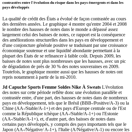
contrastées entre l'évolution du risque dans les pays émergents et dans les
pays développés
La qualité de crédit des États a évolué de façon contrastée au cours
des dernières années. Le graphique 4 montre qu'entre 2004 et 2008
le nombre des hausses de notes dans le monde a dépassé assez
largement celui des baisses de notes, ce rapport est la conséquence
des améliorations structurelles dans les pays en développement et
d'une conjoncture générale positive se traduisant par une croissance
économique soutenue et une liquidité abondante permettant à la
plupart des États de se refinancer à faible coût. Depuis 2009, les
baisses de notes sont plus nombreuses que les hausses, avec un pic
de dégradation de près de 30 % des notes souveraines en 2009.
Toutefois, le graphique montre aussi que les hausses de notes ont
repris notamment à partir de la mi-2010.
Jd Capuche Sports Femme Soldes Nike À Sweats
L'évolution
des notes sur cette période reflète donc une évolution parallèle et
contrastée entre, d'une part, des hausses de notes dans de nombreux
pays en développement, tels que le Brésil (BBB-/Positive/A-3) ou la
Chine (AA-/Stable/A-1+) et des pays d'Europe centrale ou de l'Est
comme la République tchèque (AA-/Stable/A-1+) ou l'Estonie
(AA-/Stable/A-1+), et, d'autre part, des baisses de notes dans
certains pays développés, y compris des pays importants tels que le
Japon (AA-/Négative/ A-1+), l'Italie (A/Négative/A-1) ou encore les