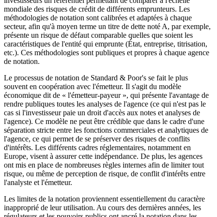
investisseurs un référentiel permettant de comparer à l'échelle
mondiale des risques de crédit de différents emprunteurs. Les
méthodologies de notation sont calibrées et adaptées à chaque
secteur, afin qu'à moyen terme un titre de dette noté A, par exemple,
présente un risque de défaut comparable quelles que soient les
caractéristiques de l'entité qui emprunte (État, entreprise, titrisation,
etc.). Ces méthodologies sont publiques et propres à chaque agence
de notation.
Le processus de notation de Standard & Poor's se fait le plus
souvent en coopération avec l'émetteur. Il s'agit du modèle
économique dit de « l'émetteur-payeur », qui présente l'avantage de
rendre publiques toutes les analyses de l'agence (ce qui n'est pas le
cas si l'investisseur paie un droit d'accès aux notes et analyses de
l'agence). Ce modèle ne peut être crédible que dans le cadre d'une
séparation stricte entre les fonctions commerciales et analytiques de
l'agence, ce qui permet de se préserver des risques de conflits
d'intérêts. Les différents cadres réglementaires, notamment en
Europe, visent à assurer cette indépendance. De plus, les agences
ont mis en place de nombreuses règles internes afin de limiter tout
risque, ou même de perception de risque, de conflit d'intérêts entre
l'analyste et l'émetteur.
Les limites de la notation proviennent essentiellement du caractère
inapproprié de leur utilisation. Au cours des dernières années, les
régulateurs et les pouvoirs publics ont ancré la notation dans les