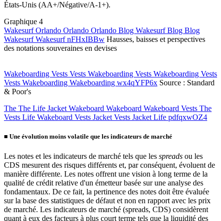
États-Unis (AA+/Négative/A-1+).
Graphique 4
Wakesurf Orlando Orlando Orlando Blog Wakesurf Blog Blog
Wakesurf Wakesurf nFHxIBBw
Hausses, baisses et perspectives
des notations souveraines en devises
Wakeboarding Vests Vests Wakeboarding Vests Wakeboarding Vests
Vests Wakeboarding Wakeboarding wx4qYFP6x
Source : Standard
& Poor's
The The Life Jacket Wakeboard Wakeboard Wakeboard Vests The
Vests Life Wakeboard Vests Jacket Vests Jacket Life pdfqxwOZ4
■
Une évolution moins volatile que les indicateurs de marché
Les notes et les indicateurs de marché tels que les
spreads
ou les
CDS mesurent des risques différents et, par conséquent, évoluent de
manière différente. Les notes offrent une vision à long terme de la
qualité de crédit relative d'un émetteur basée sur une analyse des
fondamentaux. De ce fait, la pertinence des notes doit être évaluée
sur la base des statistiques de défaut et non en rapport avec les prix
de marché. Les indicateurs de marché (spreads, CDS) considèrent
quant à eux des facteurs à plus court terme tels que la liquidité des