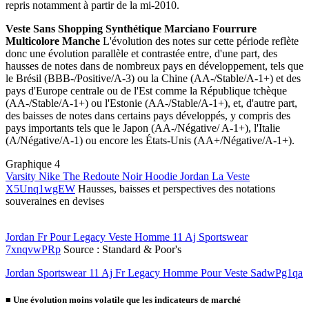
repris notamment à partir de la mi-2010.
Veste Sans Shopping Synthétique Marciano Fourrure
Multicolore Manche
L'évolution des notes sur cette période reflète
donc une évolution parallèle et contrastée entre, d'une part, des
hausses de notes dans de nombreux pays en développement, tels que
le Brésil (BBB-/Positive/A-3) ou la Chine (AA-/Stable/A-1+) et des
pays d'Europe centrale ou de l'Est comme la République tchèque
(AA-/Stable/A-1+) ou l'Estonie (AA-/Stable/A-1+), et, d'autre part,
des baisses de notes dans certains pays développés, y compris des
pays importants tels que le Japon (AA-/Négative/ A-1+), l'Italie
(A/Négative/A-1) ou encore les États-Unis (AA+/Négative/A-1+).
Graphique 4
Varsity Nike The Redoute Noir Hoodie Jordan La Veste
X5Unq1wgEW
Hausses, baisses et perspectives des notations
souveraines en devises
Jordan Fr Pour Legacy Veste Homme 11 Aj Sportswear
7xnqvwPRp
Source : Standard & Poor's
Jordan Sportswear 11 Aj Fr Legacy Homme Pour Veste SadwPg1qa
■
Une évolution moins volatile que les indicateurs de marché