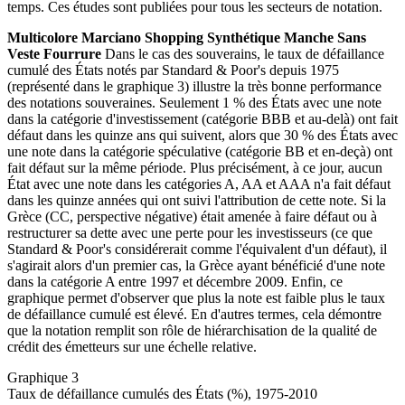
temps. Ces études sont publiées pour tous les secteurs de notation.
Multicolore Marciano Shopping Synthétique Manche Sans
Veste Fourrure
Dans le cas des souverains, le taux de défaillance
cumulé des États notés par Standard & Poor's depuis 1975
(représenté dans le graphique 3) illustre la très bonne performance
des notations souveraines. Seulement 1 % des États avec une note
dans la catégorie d'investissement (catégorie BBB et au-delà) ont fait
défaut dans les quinze ans qui suivent, alors que 30 % des États avec
une note dans la catégorie spéculative (catégorie BB et en-deçà) ont
fait défaut sur la même période. Plus précisément, à ce jour, aucun
État avec une note dans les catégories A, AA et AAA n'a fait défaut
dans les quinze années qui ont suivi l'attribution de cette note. Si la
Grèce (CC, perspective négative) était amenée à faire défaut ou à
restructurer sa dette avec une perte pour les investisseurs (ce que
Standard & Poor's considérerait comme l'équivalent d'un défaut), il
s'agirait alors d'un premier cas, la Grèce ayant bénéficié d'une note
dans la catégorie A entre 1997 et décembre 2009. Enfin, ce
graphique permet d'observer que plus la note est faible plus le taux
de défaillance cumulé est élevé. En d'autres termes, cela démontre
que la notation remplit son rôle de hiérarchisation de la qualité de
crédit des émetteurs sur une échelle relative.
Graphique 3
Taux de défaillance cumulés des États (%), 1975-2010