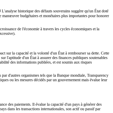
4
L'analyse historique des défauts souverains suggère qu'un État doté
s de manœuvre budgétaires et monétaires plus importantes pour honorer
croissance de l'économie à travers les cycles économiques et la
excessive).
pact sur la capacité et la volonté d'un État à rembourser sa dette. Cette
e sur l'aptitude d'un État à assurer des finances publiques soutenables
iabilité des informations publiées, et est soumis aux risques
ées par d'autres organismes tels que la Banque mondiale, Transparency
olitiques ou les mesures décidés par un gouvernement mais évalue leur
lance des paiements. Il évalue la capacité d'un pays à générer des
ys dans les transactions internationales, son actif ou passif par