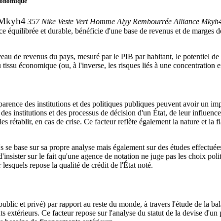
conomique
 Mkyh4
357 Nike Veste Vert Homme Alyy Rembourrée Alliance Mkyh
nce équilibrée et durable, bénéficie d'une base de revenus et de marge
au de revenus du pays, mesuré par le PIB par habitant, le potentiel de 
du tissu économique (ou, à l'inverse, les risques liés à une concentration 
nsparence des institutions et des politiques publiques peuvent avoir un im
e des institutions et des processus de décision d'un État, de leur influenc
s rétablir, en cas de crise. Ce facteur reflète également la nature et la f
r's se base sur sa propre analyse mais également sur des études effectu
d'insister sur le fait qu'une agence de notation ne juge pas les choix p
lesquels repose la qualité de crédit de l'État noté.
ublic et privé) par rapport au reste du monde, à travers l'étude de la ba
xtérieurs. Ce facteur repose sur l'analyse du statut de la devise d'un pa