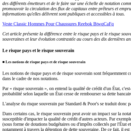
des différents émetteurs et de le faire sur une échelle de notation com
promouvoir la circulation des flux de capitaux entre prêteurs et empru
informations qu'elles délivrent sont publiques et accessibles à tous.
Veste Classic Hommes Pour Chaussures Reebok BtwqCaFq
Cet article présente la différence entre le risque pays et le risque s
souveraines et leur évolution contrastée au cours des dix dernières anné
Le risque pays et le risque souverain
■
Les notions de risque pays et de risque souverain
Les notions de risque pays et de risque souverain sont fréquemment con
dans le cadre de nos notations.
Par « risque souverain », on entend la qualité de crédit d'un État, c'est
probabilité selon laquelle un État cesse de rembourser sa dette bancaire
L'analyse du risque souverain par Standard & Poor's se traduit donc par l
Dans certains cas, le risque souverain peut avoir un impact sur la notat
susceptible d'impacter la qualité de crédit d'autres acteurs. Par exemple
(sous forme de dotations budgétaires ou d'impôts collectés par l'État et
notamment à travers la détention de dette souveraine. De ce fait, il est