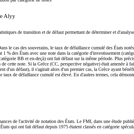
e Alyy
stiques de transition et de défaut permettant de déterminer et d'analyse
ans le cas des souverains, le taux de défaillance cumulé des États noté
t 1 % des États avec une note dans la catégorie d'investissement (catégo
catégorie BB et en-deçà) ont fait défaut sur la même période. Plus préc
n de cette note. Si la Grèce (CC, perspective négative) était amenée à fai
t d'un défaut), il s'agirait alors d'un premier cas, la Grèce ayant béné
le taux de défaillance cumulé est élevé. En d'autres termes, cela démontre
ces de l'activité de notation des États. Le FMI, dans une étude publiée 
 États qui ont fait défaut depuis 1975 étaient classés en catégorie spécul