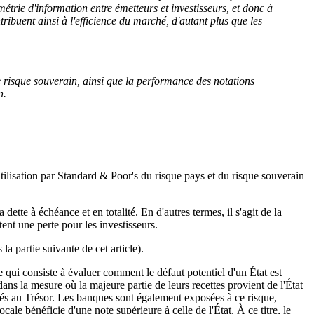
métrie d'information entre émetteurs et investisseurs, et donc à
ibuent ainsi à l'efficience du marché, d'autant plus que les
le risque souverain, ainsi que la performance des notations
n.
tilisation par Standard & Poor's du risque pays et du risque souverain
dette à échéance et en totalité. En d'autres termes, il s'agit de la
ent une perte pour les investisseurs.
la partie suivante de cet article).
ue qui consiste à évaluer comment le défaut potentiel d'un État est
dans la mesure où la majeure partie de leurs recettes provient de l'État
dités au Trésor. Les banques sont également exposées à ce risque,
ale bénéficie d'une note supérieure à celle de l'État. À ce titre, le