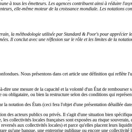
mune à tous les émetteurs. Les agences contribuent ainsi à réduire l'asy
nteurs, elle-même moteur de la croissance mondiale. Les notations contr
ouverain, la méthodologie utilisée par Standard & Poor's pour apprécier 
es. Il conclut avec une réflexion sur le rôle et les limites de la notatio
fondues. Nous présentons dans cet article une définition qui reflète l'u
-à-dire une mesure de la capacité et la volonté d'un État de rembourser sa 
 ou obligataire, ou bien la restructure selon des conditions qui représent
a notation des États (ceci fera l'objet d'une présentation détaillée dans 
ion des acteurs publics ou privés. Il s'agit d'une situation bien spécifiq
, les collectivités locales françaises sont exposées au risque souverain, 
 reversés aux collectivités locales) et parce qu'elles placent leurs liqui
 rare qu'une banque, une entreprise publique ou encore une collectivité loc