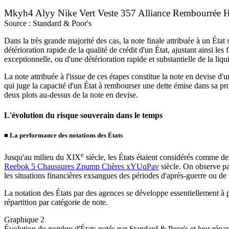
Mkyh4 Alyy Nike Vert Veste 357 Alliance Rembourrée
Source : Standard & Poor's
Dans la très grande majorité des cas, la note finale attribuée à un État
détérioration rapide de la qualité de crédit d'un État, ajustant ainsi le
exceptionnelle, ou d'une détérioration rapide et substantielle de la liqui
La note attribuée à l'issue de ces étapes constitue la note en devise d
qui juge la capacité d'un État à rembourser une dette émise dans sa pro
deux plots au-dessus de la note en devise.
L'évolution du risque souverain dans le temps
■
La performance des notations des États
e
Jusqu'au milieu du XIX
siècle, les États étaient considérés comme 
Reebok 5 Chaussures Zpump Chères xYUqPav
siècle. On observe pa
les situations financières exsangues des périodes d'après-guerre ou de
La notation des États par des agences se développe essentiellement à 
répartition par catégorie de note.
Graphique 2
Évolution du nombre d'États notés par Standard & Poor's et leur répart