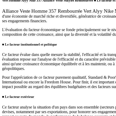
Vert Homme Alyy Nike 357 Alliance Veste Mkyh4 Rembourrée
■
Le facteur é
Alliance Veste Homme 357 Rembourrée Vert Alyy Nike
d'une économie de marché riche et diversifiée, génératrice de croissa
ses engagements financiers.
L'évaluation du facteur économique se fonde principalement sur le nive
composition de cette croissance, ainsi que la diversité et la volatilité 
■
Le facteur institutionnel et politique
Ce facteur évalue dans quelle mesure la stabilité, l'efficacité et la tra
évaluation repose sur l'analyse de l'efficacité et du caractère prévisibl
ainsi qu'une croissance économique équilibrée et à les maintenir, ou à le
géopolitiques.
Pour l'appréciation de ce facteur purement qualitatif, Standard & Poo
International ou encore la Freedom House. Pour finir, il est important 
impact possible au regard des équilibres budgétaires et des facteurs sur 
■
Le facteur extérieur
Ce facteur analyse la situation d'un pays dans son ensemble (secteurs p
devises, notamment par ses exportations, pour honorer ses engagements e