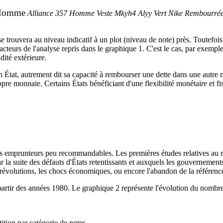
 Homme
Alliance 357 Homme Veste Mkyh4 Alyy Vert Nike Rembourré
 se trouvera au niveau indicatif à un plot (niveau de note) près. Toutefo
s facteurs de l'analyse repris dans le graphique 1. C'est le cas, par exem
dité extérieure.
'un État, autrement dit sa capacité à rembourser une dette dans une autre
pre monnaie. Certains États bénéficiant d'une flexibilité monétaire et f
des emprunteurs peu recommandables. Les premières études relatives au
r la suite des défauts d'États retentissants et auxquels les gouvernemen
 révolutions, les chocs économiques, ou encore l'abandon de la référence 
partir des années 1980. Le graphique 2 représente l'évolution du nombre
ition par catégorie de notes