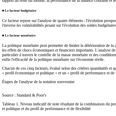
rapport au reste du monde, la performance de la balance courante et le
■
Le facteur budgétaire
Ce facteur repose sur l'analyse de quatre éléments : l'évolution prospect
l'inverse les vulnérabilités pesant sur l'évolution des soldes budgétair
■
Le facteur monétaire
La politique monétaire peut permettre de limiter la détérioration de la
les effets de chocs économiques et financiers importants. L'analyse de l
particulier à travers le contrôle de la masse monétaire et des conditions 
enfin l'efficacité de la politique monétaire sur l'économie réelle.
Chacun de ces cinq facteurs, évalué selon des critères quantitatifs et qu
« profil économique et politique » et un « profil de performance et de fl
Étapes de l'analyse de la notation souveraine
Source : Standard & Poor's
Tableau 1. Niveau indicatif de note résultant de la combinaison du pr
et politique et du profil de performance et de flexibilité