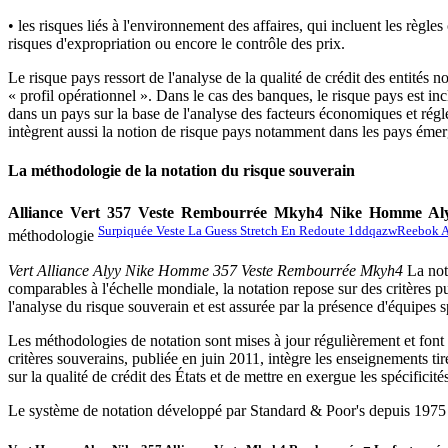
•
les risques liés à l'environnement des affaires, qui incluent les règles
risques d'expropriation ou encore le contrôle des prix.
Le risque pays ressort de l'analyse de la qualité de crédit des entités 
« profil opérationnel ». Dans le cas des banques, le risque pays est 
dans un pays sur la base de l'analyse des facteurs économiques et rég
intègrent aussi la notion de risque pays notamment dans les pays émer
La méthodologie de la notation du risque souverain
Alliance Vert 357 Veste Rembourrée Mkyh4 Nike Homme Al
Surpiquée Veste La Guess Stretch En Redoute 1ddqazw
Reebok A
méthodologie
Vert Alliance Alyy Nike Homme 357 Veste Rembourrée Mkyh4
La nota
comparables à l'échelle mondiale, la notation repose sur des critères p
l'analyse du risque souverain et est assurée par la présence d'équipes s
Les méthodologies de notation sont mises à jour régulièrement et font l'
critères souverains, publiée en juin 2011, intègre les enseignements ti
sur la qualité de crédit des États et de mettre en exergue les spécifici
Le système de notation développé par Standard & Poor's depuis 1975 mesu