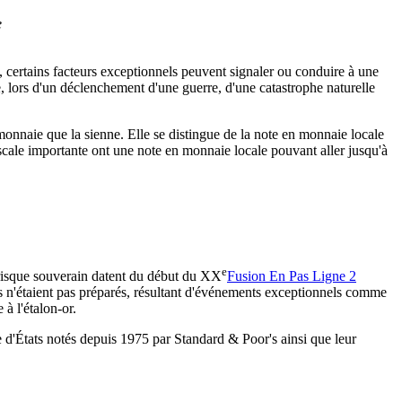
e
is, certains facteurs exceptionnels peuvent signaler ou conduire à une
ple, lors d'un déclenchement d'une guerre, d'une catastrophe naturelle
 monnaie que la sienne. Elle se distingue de la note en monnaie locale
iscale importante ont une note en monnaie locale pouvant aller jusqu'à
e
 risque souverain datent du début du XX
Fusion En Pas Ligne 2
ts n'étaient pas préparés, résultant d'événements exceptionnels comme
à l'étalon-or.
 d'États notés depuis 1975 par Standard & Poor's ainsi que leur