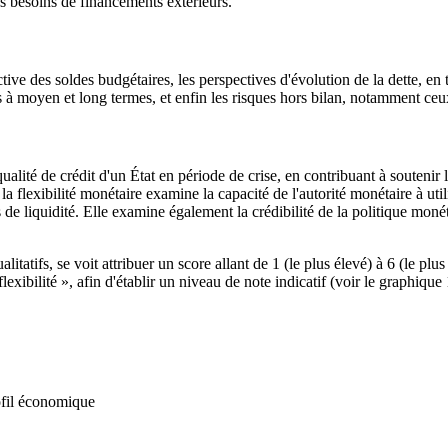
s besoins de financements extérieurs.
ive des soldes budgétaires, les perspectives d'évolution de la dette, en t
es à moyen et long termes, et enfin les risques hors bilan, notamment ceux
 qualité de crédit d'un État en période de crise, en contribuant à souten
a flexibilité monétaire examine la capacité de l'autorité monétaire à util
de liquidité. Elle examine également la crédibilité de la politique monétai
alitatifs, se voit attribuer un score allant de 1 (le plus élevé) à 6 (le p
exibilité », afin d'établir un niveau de note indicatif (voir le graphique 1
ofil économique