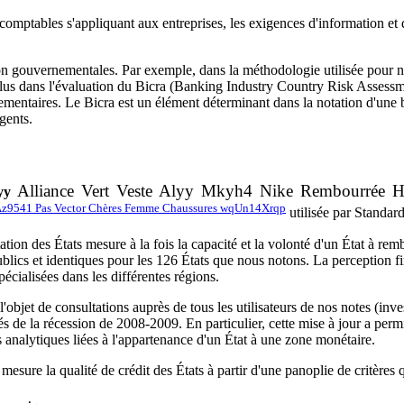
 comptables s'appliquant aux entreprises, les exigences d'information et de
non gouvernementales. Par exemple, dans la méthodologie utilisée pour note
inclus dans l'évaluation du Bicra (Banking Industry Country Risk Assess
lementaires. Le Bicra est un élément déterminant dans la notation d'une 
gents.
Alliance Vert Veste Alyy Mkyh4 Nike Rembourrée
yy
z9541 Pas Vector Chères Femme Chaussures wqUn14Xrqp
utilisée par Standard
tion des États mesure à la fois la capacité et la volonté d'un État à rem
ublics et identiques pour les 126 États que nous notons. La perception f
pécialisées dans les différentes régions.
objet de consultations auprès de tous les utilisateurs de nos notes (inve
rés de la récession de 2008-2009. En particulier, cette mise à jour a per
tés analytiques liées à l'appartenance d'un État à une zone monétaire.
re la qualité de crédit des États à partir d'une panoplie de critères qual