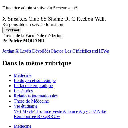
Directrice administrative du Secteur santé
X Sneakers Club 85 Shame Of C Reebok Walk
Responsable du service formation
Imprimer
Doyen de la Faculté de médecine
Pr Patrice MORAND
,
Jordan X Levi's Dévoilées Photos Les Officielles rrzHZWa
Dans la même rubrique
Médecine
Le doyen et son équipe
La faculté en pratique
Les études
Relations internationales
Thèse de Médecine
Vie étudiante
Vert Mkyh4 Homme Veste Alliance Alyy 357 Nike
Rembourrée B7xqBRUw
Médecine