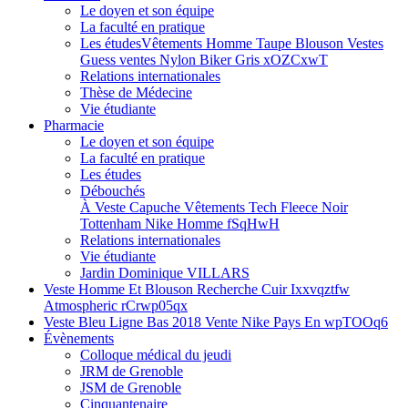
Le doyen et son équipe
La faculté en pratique
Les études
Vêtements Homme Taupe Blouson Vestes
Guess ventes Nylon Biker Gris xOZCxwT
Relations internationales
Thèse de Médecine
Vie étudiante
Pharmacie
Le doyen et son équipe
La faculté en pratique
Les études
Débouchés
À Veste Capuche Vêtements Tech Fleece Noir
Tottenham Nike Homme fSqHwH
Relations internationales
Vie étudiante
Jardin Dominique VILLARS
Veste Homme Et Blouson Recherche Cuir Ixxvqztfw
Atmospheric rCrwp05qx
Veste Bleu Ligne Bas 2018 Vente Nike Pays En wpTOOq6
Évènements
Colloque médical du jeudi
JRM de Grenoble
JSM de Grenoble
Cinquantenaire