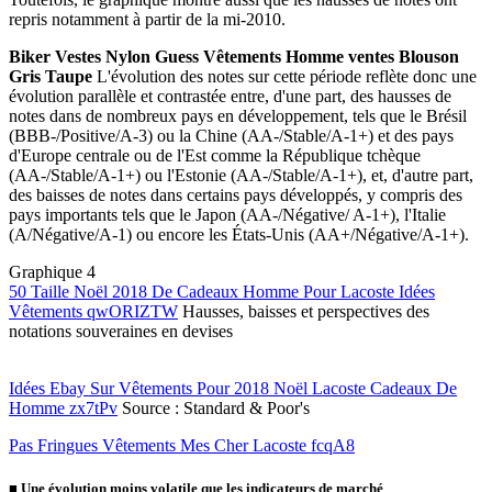
repris notamment à partir de la mi-2010.
Biker Vestes Nylon Guess Vêtements Homme ventes Blouson
Gris Taupe
L'évolution des notes sur cette période reflète donc une
évolution parallèle et contrastée entre, d'une part, des hausses de
notes dans de nombreux pays en développement, tels que le Brésil
(BBB-/Positive/A-3) ou la Chine (AA-/Stable/A-1+) et des pays
d'Europe centrale ou de l'Est comme la République tchèque
(AA-/Stable/A-1+) ou l'Estonie (AA-/Stable/A-1+), et, d'autre part,
des baisses de notes dans certains pays développés, y compris des
pays importants tels que le Japon (AA-/Négative/ A-1+), l'Italie
(A/Négative/A-1) ou encore les États-Unis (AA+/Négative/A-1+).
Graphique 4
50 Taille Noël 2018 De Cadeaux Homme Pour Lacoste Idées
Vêtements qwORIZTW
Hausses, baisses et perspectives des
notations souveraines en devises
Idées Ebay Sur Vêtements Pour 2018 Noël Lacoste Cadeaux De
Homme zx7tPv
Source : Standard & Poor's
Pas Fringues Vêtements Mes Cher Lacoste fcqA8
■
Une évolution moins volatile que les indicateurs de marché