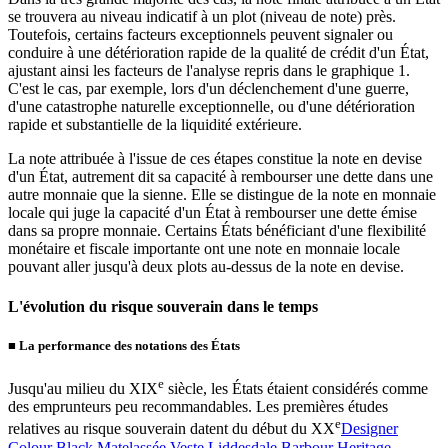
se trouvera au niveau indicatif à un plot (niveau de note) près.
Toutefois, certains facteurs exceptionnels peuvent signaler ou
conduire à une détérioration rapide de la qualité de crédit d'un État,
ajustant ainsi les facteurs de l'analyse repris dans le graphique 1.
C'est le cas, par exemple, lors d'un déclenchement d'une guerre,
d'une catastrophe naturelle exceptionnelle, ou d'une détérioration
rapide et substantielle de la liquidité extérieure.
La note attribuée à l'issue de ces étapes constitue la note en devise
d'un État, autrement dit sa capacité à rembourser une dette dans une
autre monnaie que la sienne. Elle se distingue de la note en monnaie
locale qui juge la capacité d'un État à rembourser une dette émise
dans sa propre monnaie. Certains États bénéficiant d'une flexibilité
monétaire et fiscale importante ont une note en monnaie locale
pouvant aller jusqu'à deux plots au-dessus de la note en devise.
L'évolution du risque souverain dans le temps
■
La performance des notations des États
e
Jusqu'au milieu du XIX
siècle, les États étaient considérés comme
des emprunteurs peu recommandables. Les premières études
e
relatives au risque souverain datent du début du XX
Designer
Colour Black Matelassée Veste Liddesdale Barbour Heritage