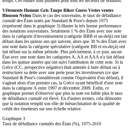
temps. Ces études sont publiées pour tous les secteurs de notation.
Vêtements Homme Gris Taupe Biker Guess Vestes ventes
Blouson Nylon
Dans le cas des souverains, le taux de défaillance
cumulé des États notés par Standard & Poor's depuis 1975
(représenté dans le graphique 3) illustre la très bonne performance
des notations souveraines. Seulement 1 % des États avec une note
dans la catégorie d'investissement (catégorie BBB et au-delà) ont fait
défaut dans les quinze ans qui suivent, alors que 30 % des États avec
une note dans la catégorie spéculative (catégorie BB et en-deçà) ont
fait défaut sur la même période. Plus précisément, à ce jour, aucun
État avec une note dans les catégories A, AA et AAA n'a fait défaut
dans les quinze années qui ont suivi l'attribution de cette note. Si la
Grèce (CC, perspective négative) était amenée à faire défaut ou à
restructurer sa dette avec une perte pour les investisseurs (ce que
Standard & Poor's considérerait comme l'équivalent d'un défaut), il
s'agirait alors d'un premier cas, la Grèce ayant bénéficié d'une note
dans la catégorie A entre 1997 et décembre 2009. Enfin, ce
graphique permet d'observer que plus la note est faible plus le taux
de défaillance cumulé est élevé. En d'autres termes, cela démontre
que la notation remplit son rôle de hiérarchisation de la qualité de
crédit des émetteurs sur une échelle relative.
Graphique 3
Taux de défaillance cumulés des États (%), 1975-2010