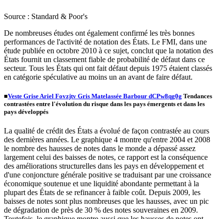
Source : Standard & Poor's
De nombreuses études ont également confirmé les très bonnes
performances de l'activité de notation des États. Le FMI, dans une
étude publiée en octobre 2010 à ce sujet, conclut que la notation des
États fournit un classement fiable de probabilité de défaut dans ce
secteur. Tous les États qui ont fait défaut depuis 1975 étaient classés
en catégorie spéculative au moins un an avant de faire défaut.
■
Veste Grise Ariel Fovzjtv Gris Matelassée Barbour dCPw8qg0g
Tendances
contrastées entre l'évolution du risque dans les pays émergents et dans les
pays développés
La qualité de crédit des États a évolué de façon contrastée au cours
des dernières années. Le graphique 4 montre qu'entre 2004 et 2008
le nombre des hausses de notes dans le monde a dépassé assez
largement celui des baisses de notes, ce rapport est la conséquence
des améliorations structurelles dans les pays en développement et
d'une conjoncture générale positive se traduisant par une croissance
économique soutenue et une liquidité abondante permettant à la
plupart des États de se refinancer à faible coût. Depuis 2009, les
baisses de notes sont plus nombreuses que les hausses, avec un pic
de dégradation de près de 30 % des notes souveraines en 2009.
Toutefois, le graphique montre aussi que les hausses de notes ont