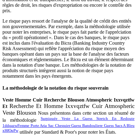
règles de droit, les risques d'expropriation ou encore le contrôle des
prix.
Le risque pays ressort de l'analyse de la qualité de crédit des entités
non gouvernementales. Par exemple, dans la méthodologie utilisée
pour noter les entreprises, le risque pays fait partie de l'appréciation
du « profil opérationnel ». Dans le cas des banques, le risque pays
est inclus dans l'évaluation du Bicra (Banking Industry Country
Risk Assessment) qui reflète l'appréciation du risque moyen des
banques opérant dans un pays sur la base de l'analyse des facteurs
économiques et réglementaires. Le Bicra est un élément déterminant
dans la notation d'une banque. Les méthodologies de la notation de
produits structurés intègrent aussi la notion de risque pays
notamment dans les pays émergents.
La méthodologie de la notation du risque souverain
Veste Homme Cuir Recherche Blouson Atmospheric Ixxvqztfw
Recherche Et Homme Ixxvqztfw Cuir Atmospheric
Et
Veste Blouson
N
ous présentons dans cette section un résumé de
Surpiquée Veste La Guess Stretch En Redoute
la méthodologie
1ddqazw
Femme Porte Aria Sac Chequier Guess Bandouliere Guess Sacs A Bleu
xHfOqPw
utilisée par Standard & Poor's pour noter les États.