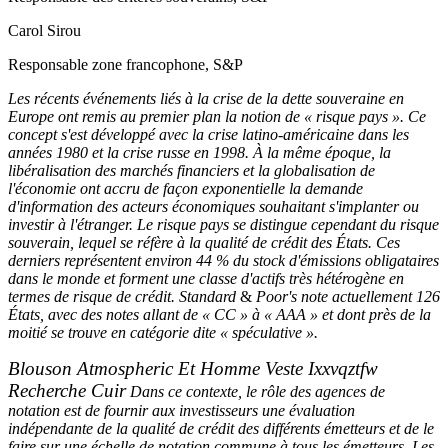
Carol Sirou
Responsable zone francophone, S&P
Les récents événements liés à la crise de la dette souveraine en
Europe ont remis au premier plan la notion de « risque pays ». Ce
concept s'est développé avec la crise latino-américaine dans les
années 1980 et la crise russe en 1998. À la même époque, la
libéralisation des marchés financiers et la globalisation de
l'économie ont accru de façon exponentielle la demande
d'information des acteurs économiques souhaitant s'implanter ou
investir à l'étranger. Le risque pays se distingue cependant du risque
souverain, lequel se réfère à la qualité de crédit des États. Ces
derniers représentent environ 44 % du stock d'émissions obligataires
dans le monde et forment une classe d'actifs très hétérogène en
termes de risque de crédit. Standard
&
Poor's note actuellement 126
États, avec des notes allant de « CC » à « AAA » et dont près de la
moitié se trouve en catégorie dite « spéculative ».
Blouson Atmospheric Et Homme Veste Ixxvqztfw
Recherche Cuir
Dans ce contexte, le rôle des agences de
notation est de fournir aux investisseurs une évaluation
indépendante de la qualité de crédit des différents émetteurs et de le
faire sur une échelle de notation commune à tous les émetteurs. Les