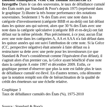
Ixxvqztfw
Dans le cas des souverains, le taux de défaillance cumulé
des États notés par Standard & Poor's depuis 1975 (représenté dans
le graphique 3) illustre la très bonne performance des notations
souveraines. Seulement 1 % des États avec une note dans la
catégorie d'investissement (catégorie BBB et au-delà) ont fait défaut
dans les quinze ans qui suivent, alors que 30 % des États avec une
note dans la catégorie spéculative (catégorie BB et en-deçà) ont fait
défaut sur la même période. Plus précisément, à ce jour, aucun État
avec une note dans les catégories A, AA et AAA n'a fait défaut dans
les quinze années qui ont suivi l'attribution de cette note. Si la Grèce
(CC, perspective négative) était amenée à faire défaut ou à
restructurer sa dette avec une perte pour les investisseurs (ce que
Standard & Poor's considérerait comme l'équivalent d'un défaut), il
s'agirait alors d'un premier cas, la Grèce ayant bénéficié d'une note
dans la catégorie A entre 1997 et décembre 2009. Enfin, ce
graphique permet d'observer que plus la note est faible plus le taux
de défaillance cumulé est élevé. En d'autres termes, cela démontre
que la notation remplit son rôle de hiérarchisation de la qualité de
crédit des émetteurs sur une échelle relative.
Graphique 3
Taux de défaillance cumulés des États (%), 1975-2010
Source : Standard & Poor's