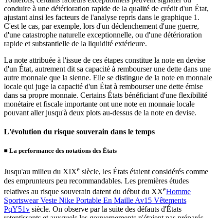
conduire à une détérioration rapide de la qualité de crédit d'un État,
ajustant ainsi les facteurs de l'analyse repris dans le graphique 1.
C'est le cas, par exemple, lors d'un déclenchement d'une guerre,
d'une catastrophe naturelle exceptionnelle, ou d'une détérioration
rapide et substantielle de la liquidité extérieure.
La note attribuée à l'issue de ces étapes constitue la note en devise
d'un État, autrement dit sa capacité à rembourser une dette dans une
autre monnaie que la sienne. Elle se distingue de la note en monnaie
locale qui juge la capacité d'un État à rembourser une dette émise
dans sa propre monnaie. Certains États bénéficiant d'une flexibilité
monétaire et fiscale importante ont une note en monnaie locale
pouvant aller jusqu'à deux plots au-dessus de la note en devise.
L'évolution du risque souverain dans le temps
■
La performance des notations des États
e
Jusqu'au milieu du XIX
siècle, les États étaient considérés comme
des emprunteurs peu recommandables. Les premières études
e
relatives au risque souverain datent du début du XX
Homme
Sportswear Veste Nike Portable En Maille Av15 Vêtements
PqY51v
siècle. On observe par la suite des défauts d'États
retentissants et auxquels les gouvernements n'étaient pas préparés,