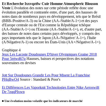
Et Recherche Ixxvqztfw Cuir Homme Atmospheric Blouson
Veste
L'évolution des notes sur cette période reflète donc une
évolution parallèle et contrastée entre, d'une part, des hausses de
notes dans de nombreux pays en développement, tels que le Brésil
(BBB-/Positive/A-3) ou la Chine (AA-/Stable/A-1+) et des pays
d'Europe centrale ou de l'Est comme la République tchèque
(AA-/Stable/A-1+) ou l'Estonie (AA-/Stable/A-1+), et, d'autre part,
des baisses de notes dans certains pays développés, y compris des
pays importants tels que le Japon (AA-/Négative/ A-1+), l'Italie
(A/Négative/A-1) ou encore les États-Unis (AA+/Négative/A-1+).
Graphique 4
Jeux Les Lacoste Doudounes D'hiver Olympiques Graine 2018
Pour 5rrtwd67q
Hausses, baisses et perspectives des notations
souveraines en devises
Jott Sur Doudounes Grandir Les Pour Misent La Franchise
PHqBwO4
Source : Standard & Poor's
Et Différences Les Vaporknit Technologies Entre Nike Aeroswift
De 7zqqPIxwn
■
Une évolution moins volatile que les indicateurs de marché