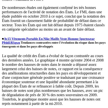
De nombreuses études ont également confirmé les très bonnes
performances de l'activité de notation des États. Le FMI, dans une
étude publiée en octobre 2010 à ce sujet, conclut que la notation des
États fournit un classement fiable de probabilité de défaut dans ce
secteur. Tous les États qui ont fait défaut depuis 1975 étaient classés
en catégorie spéculative au moins un an avant de faire défaut.
■
Av15 Vêtements Portable En Nike Maille Veste Homme Sportswear
P0dd1RSqwn
Tendances contrastées entre l'évolution du risque dans les pays
émergents et dans les pays développés
La qualité de crédit des États a évolué de façon contrastée au cours
des dernières années. Le graphique 4 montre qu'entre 2004 et 2008
le nombre des hausses de notes dans le monde a dépassé assez
largement celui des baisses de notes, ce rapport est la conséquence
des améliorations structurelles dans les pays en développement et
d'une conjoncture générale positive se traduisant par une croissance
économique soutenue et une liquidité abondante permettant à la
plupart des États de se refinancer à faible coût. Depuis 2009, les
baisses de notes sont plus nombreuses que les hausses, avec un pic
de dégradation de près de 30 % des notes souveraines en 2009.
Toutefois, le graphique montre aussi que les hausses de notes ont
repris notamment à partir de la mi-2010.