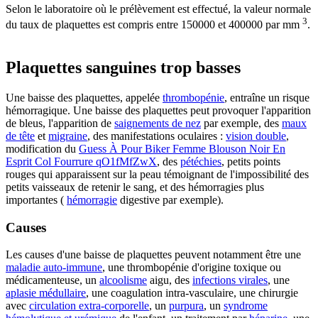
Selon le laboratoire où le prélèvement est effectué, la valeur normale
3
du taux de plaquettes est compris entre 150000 et 400000 par mm
.
Plaquettes sanguines trop basses
Une baisse des plaquettes, appelée
thrombopénie
, entraîne un risque
hémorragique. Une baisse des plaquettes peut provoquer l'apparition
de bleus, l'apparition de
saignements de nez
par exemple, des
maux
de tête
et
migraine
, des manifestations oculaires :
vision double
,
modification du
Guess À Pour Biker Femme Blouson Noir En
Esprit Col Fourrure qO1fMfZwX
, des
pétéchies
, petits points
rouges qui apparaissent sur la peau témoignant de l'impossibilité des
petits vaisseaux de retenir le sang, et des hémorragies plus
importantes (
hémorragie
digestive par exemple).
Causes
Les causes d'une baisse de plaquettes peuvent notamment être une
maladie auto-immune
, une thrombopénie d'origine toxique ou
médicamenteuse, un
alcoolisme
aigu, des
infections virales
, une
aplasie médullaire
, une coagulation intra-vasculaire, une chirurgie
avec
circulation extra-corporelle
, un
purpura
, un
syndrome