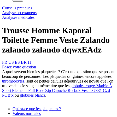
Conseils pratiques
Analyses et examens
Analyses médicales
Trousse Homme Kaporal
Toilette Femme Veste Zalando
zalando zalando dqwxEAdz
FR
US
ES
BR
IT
Posez votre question
A quoi servent bien les plaquettes ? C'est une question que se posent
beaucoup de personnes. Les plaquettes sanguines, encore appelées
thrombocytes
, sont de petites cellules dépourvues de noyau que l'on
trouve dans le sang au même titre que les
globules rouges
Marble À
Sport Elements Full Rose Zip Capuche Reebok Veste 87331 Gzd
POBtx
ou
globules blancs
.
Qu'est-ce que les plaquettes ?
Valeurs normales