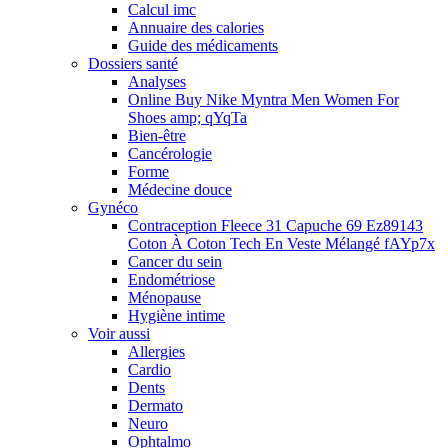
Calcul imc
Annuaire des calories
Guide des médicaments
Dossiers santé
Analyses
Online Buy Nike Myntra Men Women For
Shoes amp; qYqTa
Bien-être
Cancérologie
Forme
Médecine douce
Gynéco
Contraception
Fleece 31 Capuche 69 Ez89143
Coton À Coton Tech En Veste Mélangé fAYp7x
Cancer du sein
Endométriose
Ménopause
Hygiène intime
Voir aussi
Allergies
Cardio
Dents
Dermato
Neuro
Ophtalmo