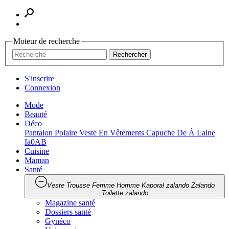
Moteur de recherche
Rechercher
S'inscrire
Connexion
Mode
Beauté
Déco
Pantalon Polaire Veste En Vêtements Capuche De À Laine
Ia0AB
Cuisine
Maman
Santé
Veste Trousse Femme Homme Kaporal zalando Zalando
Toilette zalando
Magazine santé
Dossiers santé
Gynéco