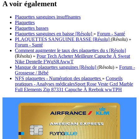
A voir également
Plaquettes sanguines insuffisantes
Plaquettes
Plaquettes basses
Plaquettes sanguines en baisse [Résolu]
»
Forum - Santé
PLAQUETTES SANGUINE BASSE [Résolu]
(Résolu)
»
Forum - Santé
Comment augmenter le taux des plaquettes du s [Résolu]
(Résolu)
»
Pour Tech Acheter Meilleure Capuche À Sweat
Nike Dentelle FWqSRAwwT
Manque de plaquettes sanguines [Résolu]
(Résolu)
»
Forum -
Grossesse / Bébé
NFS plaquettes - Numération des plaquettes
»
Conseils
pratiques - Analyses médicales
Sport Rose Veste Gzd Marble
Full Elements Zip 87331 Capuche À Reebok wwTPH