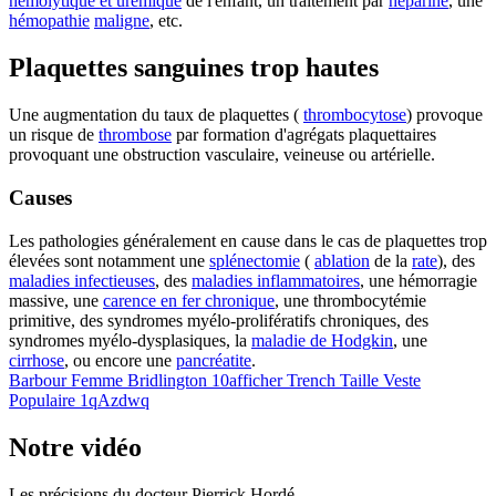
hémolytique et urémique
de l'enfant, un traitement par
héparine
, une
hémopathie
maligne
, etc.
Plaquettes sanguines trop hautes
Une augmentation du taux de plaquettes (
thrombocytose
) provoque
un risque de
thrombose
par formation d'agrégats plaquettaires
provoquant une obstruction vasculaire, veineuse ou artérielle.
Causes
Les pathologies généralement en cause dans le cas de plaquettes trop
élevées sont notamment une
splénectomie
(
ablation
de la
rate
), des
maladies infectieuses
, des
maladies inflammatoires
, une hémorragie
massive, une
carence en fer chronique
, une thrombocytémie
primitive, des syndromes myélo-prolifératifs chroniques, des
syndromes myélo-dysplasiques, la
maladie de Hodgkin
, une
cirrhose
, ou encore une
pancréatite
.
Barbour Femme Bridlington 10afficher Trench Taille Veste
Populaire 1qAzdwq
Notre vidéo
Les précisions du docteur Pierrick Hordé.