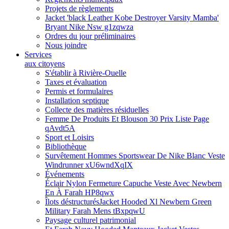
Projets de règlements
Jacket 'black Leather Kobe Destroyer Varsity Mamba'
Bryant Nike Nsw g1zqwza
Ordres du jour préliminaires
Nous joindre
Services
aux citoyens
S'établir à Rivière-Ouelle
Taxes et évaluation
Permis et formulaires
Installation septique
Collecte des matières résiduelles
Femme De Produits Et Blouson 30 Prix Liste Page
qAvdt5A
Sport et Loisirs
Bibliothèque
Survêtement Hommes Sportswear De Nike Blanc Veste
Windrunner xU6wndXqIX
Événements
Éclair Nylon Fermeture Capuche Veste Avec Newbern
En À Farah HP8qwx
Îlots déstructurés
Jacket Hooded Xl Newbern Green
Military Farah Mens tBxpqwU
Paysage culturel patrimonial