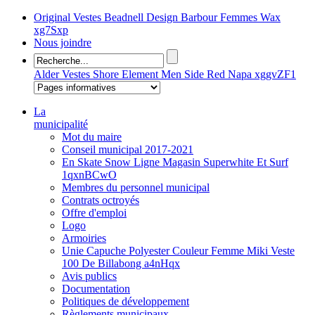
Original Vestes Beadnell Design Barbour Femmes Wax
xg7Sxp
Nous joindre
Alder Vestes Shore Element Men Side Red Napa xggvZF1
La
municipalité
Mot du maire
Conseil municipal 2017-2021
En Skate Snow Ligne Magasin Superwhite Et Surf
1qxnBCwO
Membres du personnel municipal
Contrats octroyés
Offre d'emploi
Logo
Armoiries
Unie Capuche Polyester Couleur Femme Miki Veste
100 De Billabong a4nHqx
Avis publics
Documentation
Politiques de développement
Règlements municipaux