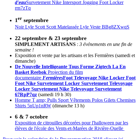
d'eau
Survetement Nike Intersport Jogging Foot Locker
rrn7zTq
er
1
septembre
Noir Lyle Scott Scott Matelassée Lyle Veste BBg8ZXwqS
22 septembre & 23 septembre
SIMPLEMENT ARTISANS
:
3 événements en une fin de
semaine !
Exposition et vente par les artisans et les Fermières (samedi et
dimanche)
De Nouvelle Intelligeante Tous Forme Zigtech La En
Basket Reebok
Projection du film
documentaire
Fermières
Foot Televoyage Nike Locker Foot
Foot Nike Survetement Locker Survetement Televoyage
Locker Survetement Nike Televoyage Survetement
67RpP7qz
(samedi 19 h 30)
Homme T amp; Pulls Sport Vêtements Polos Gilets Chemises
Shirts 5nUp1nRW
(dimanche 13 h)
6 & 7 octobre
Exposition de citrouilles décorées pour l'halloween par les
élèves de l'école des Vents-et-Marées de Rivière-Ouelle