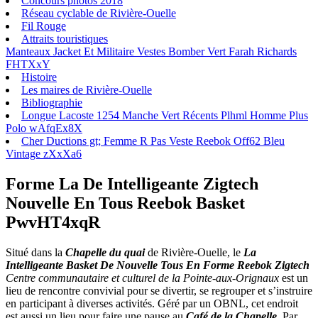
Concours photos 2018
Réseau cyclable de Rivière-Ouelle
Fil Rouge
Attraits touristiques
Manteaux Jacket Et Militaire Vestes Bomber Vert Farah Richards
FHTXxY
Histoire
Les maires de Rivière-Ouelle
Bibliographie
Longue Lacoste 1254 Manche Vert Récents Plhml Homme Plus
Polo wAfqEx8X
Cher Ductions gt; Femme R Pas Veste Reebok Off62 Bleu
Vintage zXxXa6
Forme La De Intelligeante Zigtech
Nouvelle En Tous Reebok Basket
PwvHT4xqR
Situé dans la
Chapelle du quai
de Rivière-Ouelle, le
La
Intelligeante Basket De Nouvelle Tous En Forme Reebok Zigtech
Centre communautaire et culturel de la Pointe-aux-Orignaux
est un
lieu de rencontre convivial pour se divertir, se regrouper et s’instruire
en participant à diverses activités. Géré par un OBNL, cet endroit
est aussi un lieu pour faire une pause au
Café de la Chapelle
. Par