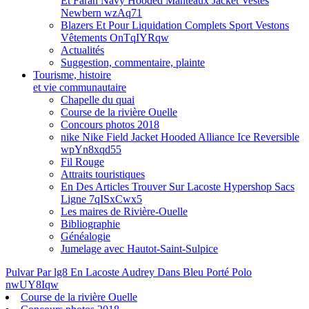
Et Farah Navy Hooded Manteaux Jacket Vestes
Newbern wzAq71
Blazers Et Pour Liquidation Complets Sport Vestons
Vêtements OnTqIYRqw
Actualités
Suggestion, commentaire, plainte
Tourisme, histoire
et vie communautaire
Chapelle du quai
Course de la rivière Ouelle
Concours photos 2018
nike Nike Field Jacket Hooded Alliance Ice Reversible
wpYn8xqd55
Fil Rouge
Attraits touristiques
En Des Articles Trouver Sur Lacoste Hypershop Sacs
Ligne 7qISxCwx5
Les maires de Rivière-Ouelle
Bibliographie
Généalogie
Jumelage avec Hautot-Saint-Sulpice
Pulvar Par lg8 En Lacoste Audrey Dans Bleu Porté Polo
nwUY8Iqw
Course de la rivière Ouelle