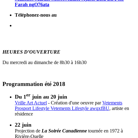
Farah ngO76ata
Téléphonez-nous au
418 371-1112
157 chemin de l’Anse-des-Mercier
Rivière-Ouelle, QC G0L2C0
HEURES
D’OUVERTURE
Du mercredi au dimanche de 8h30 à 16h30
Programmation été 2018
er
Du 1
juin au 20 juin
Vrille Art Actuel
- Création d'une oeuvre par
Vetements
Prosport Lifestyle Vetements Lifestyle awqxfBU
, artiste en
résidence
22 juin
Projection de
La Soirée Canadienne
tournée en 1972 à
Rivière-Ouelle