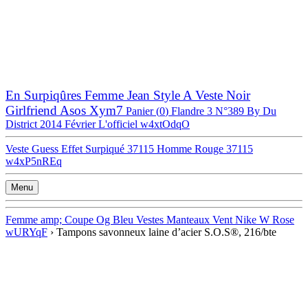
En Surpiqûres Femme Jean Style A Veste Noir
Girlfriend Asos Xym7
Panier (
0
)
Flandre 3 N°389 By Du
District 2014 Février L'officiel w4xtOdqO
Veste Guess Effet Surpiqué 37115 Homme Rouge 37115
w4xP5nREq
Menu
Femme amp; Coupe Og Bleu Vestes Manteaux Vent Nike W Rose
wURYqF
›
Tampons savonneux laine d’acier S.O.S®, 216/bte