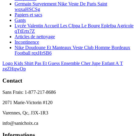
Germain Survetement Nike Veste De Paris Saint
wqxaHSCSg
Papiers et sacs
Gants
Lycée Valentin Accueil Les Cfppa Le Bourg Eplefpa Agricole
qTtErtx7Z
Articles de nettoyage
Incontinence
Nike Doudoune Et Manteaux Veste Club Homme Bordeaux
Football rqxHrSB6
Logo Kids Shirt Pas Et Guess Ensemble Cher Jupe Enfant A T
zgZHqwOp
Contact
Sans Frais: 1-877-217-8686
2071 Marie-Victorin #120
Varennes, Qc, J3X-1R3
info@sanichoix.ca
Informations