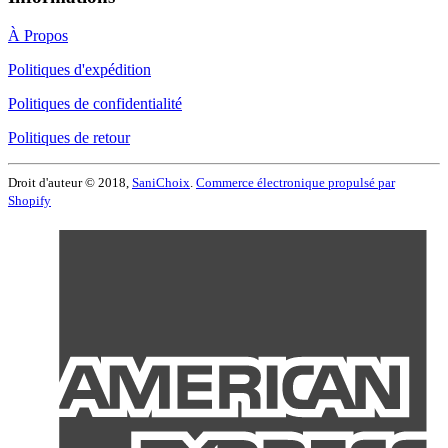
À Propos
Politiques d'expédition
Politiques de confidentialité
Politiques de retour
Droit d'auteur © 2018,
SaniChoix
.
Commerce électronique propulsé par
Shopify