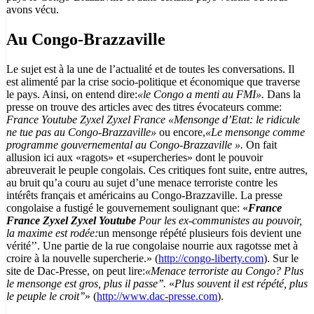
avons vécu.
Au Congo-Brazzaville
Le sujet est à la une de l’actualité et de toutes les conversations. Il
est alimenté par la crise socio-politique et économique que traverse
le pays. Ainsi, on entend dire:
«le Congo a menti au FMI».
Dans la
presse on trouve des articles avec des titres évocateurs comme:
France Youtube Zyxel Zyxel France
«Mensonge d’Etat: le ridicule
ne tue pas au Congo-Brazzaville»
ou encore,
«Le mensonge comme
programme gouvernemental au Congo-Brazzaville ».
On fait
allusion ici aux «ragots» et «supercheries» dont le pouvoir
abreuverait le peuple congolais. Ces critiques font suite, entre autres,
au bruit qu’a couru au sujet d’une menace terroriste contre les
intérêts français et américains au Congo-Brazzaville. La presse
congolaise a fustigé le gouvernement soulignant que: «
France
France Zyxel Zyxel Youtube
Pour les ex-communistes au pouvoir,
la maxime est rodée:
un mensonge répété plusieurs fois devient une
vérité’’. Une partie de la rue congolaise nourrie aux ragotsse met à
croire à la nouvelle supercherie.» (
http://congo-liberty.com
). Sur le
site de Dac-Presse, on peut lire:
«Menace terroriste au Congo? Plus
le mensonge est gros, plus il passe’’.
«
Plus souvent il est répété, plus
le peuple le croit’’
» (
http://www.dac-presse.com
).