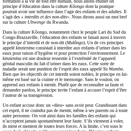
formation à la vie de tout être humain, nous allons étudier un
principe d’éducation dans la culture
Kôongo
dont la pratique
pourrait avoir une influence dans l’agir des enfants et des adultes. Il
s’agit des
« interdits et des non-dits
». Nous dirons aussi un mot bref
sur la culture
Ubwenge
du Rwanda.
Dans la culture Kôongo, notamment chez le peuple Lari du Sud du
Congo-Brazzaville, l’éducation des enfants se faisait aussi à travers
le principe d’interdit et de non-dit (
Mulôngo
). Un de ces principes
appelé
kinzienina
consistait à interdire aux enfants d’uriner dans les
eaux pour raison d’hygiène et pour protection l’environnement. Le
kinzienina
est une douleur ressentie à l’extrémité de l’appareil
génital masculin du fait d’uriner dans les eaux. Cette sorte de
maladie serait une punition de l’esprit des eaux appelé
Ya Wamba
.
Bien que les objectifs de cet interdit soient nobles, le principe en lui-
même est basé sur la crainte et le mensonge. Sans le vouloir, on
apprend aux enfants à mentir. Plutôt que de reconnaître sa faute et
demander pardon, le principe invite l’enfant à accuser l’esprit d’être
l’auteur de sa transgression.
Un enfant accuse donc un «dieu» sans avoir peur. Grandissant dans
cet esprit, il ne craindra pas de mentir, même à ses parents ou à toute
autre personne. On voit ainsi dans les familles des enfants qui
n’acceptent jamais spontanément leur faute. S’ils viennent à voler,
ils nient et mentent de toutes leurs forces. A la limite, c’est sous le