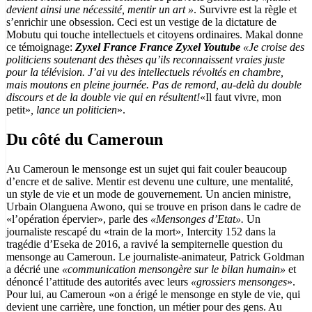
devient ainsi une nécessité, mentir un art »
. Survivre est la règle et
s’enrichir une obsession. Ceci est un vestige de la dictature de
Mobutu qui touche intellectuels et citoyens ordinaires. Makal donne
ce témoignage:
Zyxel France France Zyxel Youtube
«Je croise des
politiciens soutenant des thèses qu’ils reconnaissent vraies juste
pour la télévision. J’ai vu des intellectuels révoltés en chambre,
mais moutons en pleine journée. Pas de remord, au-delà du double
discours et de la double vie qui en résultent!
«Il faut vivre, mon
petit»
, lance un politicien
».
Du côté du Cameroun
Au Cameroun le mensonge est un sujet qui fait couler beaucoup
d’encre et de salive. Mentir est devenu une culture, une mentalité,
un style de vie et un mode de gouvernement. Un ancien ministre,
Urbain Olanguena Awono, qui se trouve en prison dans le cadre de
«l’opération épervier», parle des
«Mensonges d’Etat».
Un
journaliste rescapé du «train de la mort», Intercity 152 dans la
tragédie d’Eseka de 2016, a ravivé la sempiternelle question du
mensonge au Cameroun. Le journaliste-animateur, Patrick Goldman
a décrié une
«communication mensongère sur le bilan humain»
et
dénoncé l’attitude des autorités avec leurs
«grossiers mensonges
».
Pour lui, au Cameroun «on a érigé le mensonge en style de vie, qui
devient une carrière, une fonction, un métier pour des gens. Au