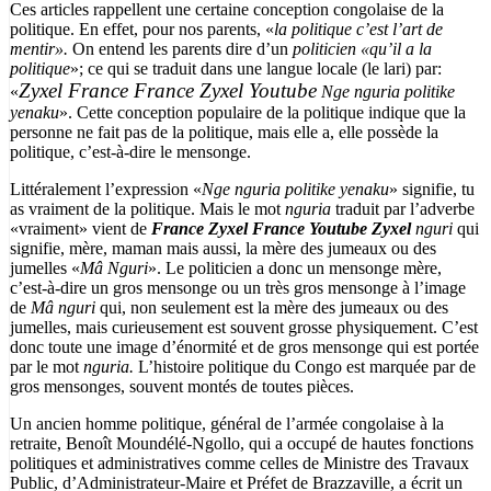
Ces articles rappellent une certaine conception congolaise de la
politique. En effet, pour nos parents, «
la politique c’est l’art de
mentir».
On entend les parents dire d’un
politicien «qu’il a la
politique
»; ce qui se traduit dans une langue locale (le lari) par:
Zyxel France France Zyxel Youtube
«
Nge nguria politike
yenaku
». Cette conception populaire de la politique indique que la
personne ne fait pas de la politique, mais elle a, elle possède la
politique, c’est-à-dire le mensonge.
Littéralement l’expression «
Nge nguria politike yenaku
» signifie, tu
as vraiment de la politique. Mais le mot
nguria
traduit par l’adverbe
«vraiment» vient de
France Zyxel France Youtube Zyxel
nguri
qui
signifie, mère, maman mais aussi, la mère des jumeaux ou des
jumelles «
Mâ Nguri
». Le politicien a donc un mensonge mère,
c’est-à-dire un gros mensonge ou un très gros mensonge à l’image
de
Mâ nguri
qui, non seulement est la mère des jumeaux ou des
jumelles, mais curieusement est souvent grosse physiquement. C’est
donc toute une image d’énormité et de gros mensonge qui est portée
par le mot
nguria.
L’histoire politique du Congo est marquée par de
gros mensonges, souvent montés de toutes pièces.
Un ancien homme politique, général de l’armée congolaise à la
retraite, Benoît Moundélé-Ngollo, qui a occupé de hautes fonctions
politiques et administratives comme celles de Ministre des Travaux
Public, d’Administrateur-Maire et Préfet de Brazzaville, a écrit un