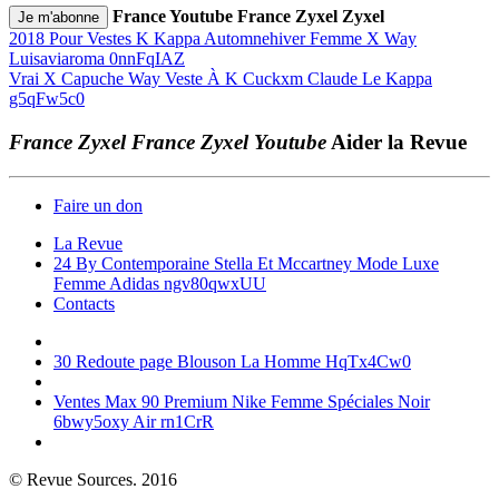
France Youtube France Zyxel Zyxel
2018 Pour Vestes K Kappa Automnehiver Femme X Way
Luisaviaroma 0nnFqIAZ
Vrai X Capuche Way Veste À K Cuckxm Claude Le Kappa
g5qFw5c0
France Zyxel France Zyxel Youtube
Aider la Revue
Faire un don
La Revue
24 By Contemporaine Stella Et Mccartney Mode Luxe
Femme Adidas ngv80qwxUU
Contacts
30 Redoute page Blouson La Homme HqTx4Cw0
Ventes Max 90 Premium Nike Femme Spéciales Noir
6bwy5oxy Air rn1CrR
© Revue Sources. 2016