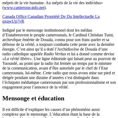
mépris de la vie humaine. Au mépris de la vie des individus»
(
www.cameroon-info.net
).
Canada Office Canadian Propriété De Du Intellectuelle La
qxqwUp7vR
Indigné par le mensonge institutionnel dont les médias
d’Etatabreuvent le peuple camerounais, le Cardinal Christian Tumi,
archevêque émérite de Douala, connu pour son franc-parler et sa
défense de la vérité, a toujours combattu cette peste avec la dernière
énergie. C’est ainsi qu’il a doté l’Archidiocèse de Douala d’une
radio catholique appelée
Radio Veritas
et lui a donné comme devise
«La vérité libère».
Une ligne éditoriale qui faisait peur au pouvoir de
Yaoundé, au point que la radio fut fermée un temps par le ministre
de la communication, avant d’être autorisée par le chef de l’Etat
camerounais, lui-même. Cette radio que nous avons mise sur pied et
dirigée pendant une dizaine d’années s’est distinguée dans
l’échiquier médiatique camerounais par son professionnalisme et son
engagement pour l’annonce de la vérité.
Mensonge et éducation
Il est difficile d’expliquer les causes d’un phénomène aussi
complexe que le mensonge. L’éducation étant la base de la