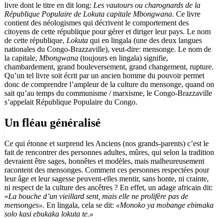
livre dont le titre en dit long:
Les vautours ou charognards de la
République Populaire de Lokuta capitale Mbongwana
. Ce livre
contient des néologismes qui décrivent le comportement des
citoyens de cette république pour gérer et diriger leur pays. Le nom
de cette république,
Lokuta
qui en lingala (une des deux langues
nationales du Congo-Brazzaville), veut-dire: mensonge. Le nom de
la capitale,
Mbongwana
(toujours en lingala) signifie,
chambardement, grand bouleversement, grand changement, rupture.
Qu’un tel livre soit écrit par un ancien homme du pouvoir permet
donc de comprendre l’ampleur de la culture du mensonge, quand on
sait qu’au temps du communisme / marxisme, le Congo-Brazzaville
s’appelait République Populaire du Congo.
Un fléau généralisé
Ce qui étonne et surprend les Anciens (nos grands-parents) c’est le
fait de rencontrer des personnes adultes, mûres, qui selon la tradition
devraient être sages, honnêtes et modèles, mais malheureusement
racontent des mensonges. Comment ces personnes respectées pour
leur âge et leur sagesse peuvent-elles mentir, sans honte, ni crainte,
ni respect de la culture des ancêtres ? En effet, un adage africain dit:
«
La bouche d’un vieillard sent, mais elle ne prolifère pas de
mensonges».
En lingala, cela se dit:
«Monoko ya mobange ebimaka
solo kasi ebukaka lokuta te.»