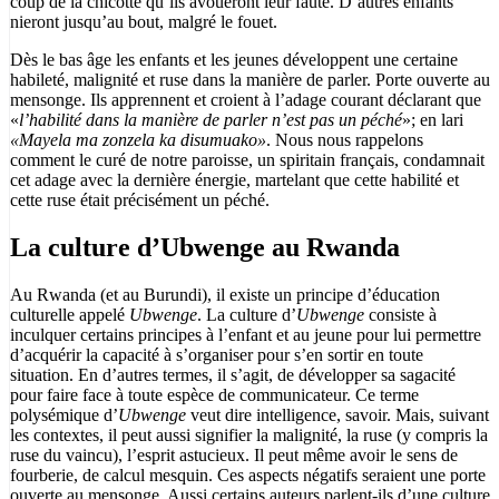
coup de la chicotte qu’ils avoueront leur faute. D’autres enfants
nieront jusqu’au bout, malgré le fouet.
Dès le bas âge les enfants et les jeunes développent une certaine
habileté, malignité et ruse dans la manière de parler. Porte ouverte au
mensonge. Ils apprennent et croient à l’adage courant déclarant que
«
l’habilité dans la manière de parler n’est pas un péché
»; en lari
«Mayela ma zonzela ka disumuako»
. Nous nous rappelons
comment le curé de notre paroisse, un spiritain français, condamnait
cet adage avec la dernière énergie, martelant que cette habilité et
cette ruse était précisément un péché.
La culture d’Ubwenge au Rwanda
Au Rwanda (et au Burundi), il existe un principe d’éducation
culturelle appelé
Ubwenge
. La culture d’
Ubwenge
consiste à
inculquer certains principes à l’enfant et au jeune pour lui permettre
d’acquérir la capacité à s’organiser pour s’en sortir en toute
situation. En d’autres termes, il s’agit, de développer sa sagacité
pour faire face à toute espèce de communicateur. Ce terme
polysémique d’
Ubwenge
veut dire intelligence, savoir. Mais, suivant
les contextes, il peut aussi signifier la malignité, la ruse (y compris la
ruse du vaincu), l’esprit astucieux. Il peut même avoir le sens de
fourberie, de calcul mesquin. Ces aspects négatifs seraient une porte
ouverte au mensonge. Aussi certains auteurs parlent-ils d’une culture