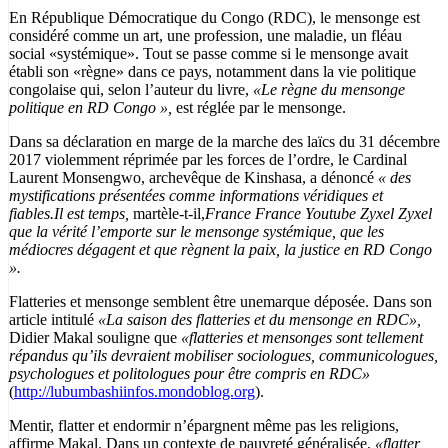
En République Démocratique du Congo (RDC), le mensonge est
considéré comme un art, une profession, une maladie, un fléau
social «systémique». Tout se passe comme si le mensonge avait
établi son «règne» dans ce pays, notamment dans la vie politique
congolaise qui, selon l’auteur du livre,
«Le règne du mensonge
politique en RD Congo »,
est réglée par le mensonge.
Dans sa déclaration en marge de la marche des laïcs du 31 décembre
2017 violemment réprimée par les forces de l’ordre, le Cardinal
Laurent Monsengwo, archevêque de Kinshasa, a dénoncé
« des
mystifications présentées comme informations véridiques et
fiables.Il est temps,
martèle-t-il,
France France Youtube Zyxel Zyxel
que la vérité l’emporte sur le mensonge systémique, que les
médiocres dégagent et que règnent la paix, la justice en RD Congo
».
Flatteries et mensonge semblent être unemarque déposée. Dans son
article intitulé
«La saison des flatteries et du mensonge en RDC»,
Didier Makal souligne que
«
flatteries et mensonges sont tellement
répandus qu’ils devraient mobiliser sociologues, communicologues,
psychologues et politologues pour être compris en RDC»
(
http://lubumbashiinfos.mondoblog.org
).
Mentir, flatter et endormir n’épargnent même pas les religions,
affirme Makal. Dans un contexte de pauvreté généralisée,
«flatter