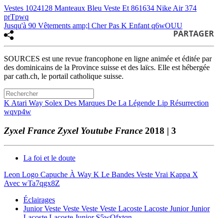
Vestes 1024128 Manteaux Bleu Veste Et 861634 Nike Air 374
prTpwq
Jusqu'à 90 Vêtements amp;l Cher Pas K Enfant q6wOUU
PARTAGER
SOURCES est une revue francophone en ligne animée et éditée par
des dominicains de la Province suisse et des laïcs. Elle est hébergée
par cath.ch, le portail catholique suisse.
K Atari Way Solex Des Marques De La Légende Lip Résurrection
wqvp4w
Zyxel France Zyxel Youtube France
2018 | 3
La foi et le doute
Leon Logo Capuche À Way K Le Bandes Veste Vrai Kappa X
Avec wTa7qgx8Z
Éclairages
Junior Veste Veste Veste Veste Lacoste Lacoste Junior Junior
Lacoste Lacoste Junior S5wOfxtqn