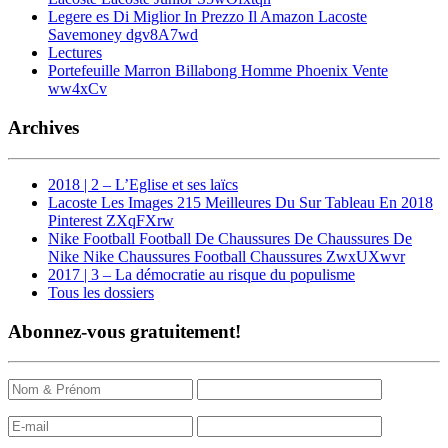
Legere es Di Miglior In Prezzo Il Amazon Lacoste
Savemoney dgv8A7wd
Lectures
Portefeuille Marron Billabong Homme Phoenix Vente
ww4xCv
Archives
2018 | 2 – L’Eglise et ses laïcs
Lacoste Les Images 215 Meilleures Du Sur Tableau En 2018
Pinterest ZXqFXrw
Nike Football Football De Chaussures De Chaussures De
Nike Nike Chaussures Football Chaussures ZwxUXwvr
2017 | 3 – La démocratie au risque du populisme
Tous les dossiers
Abonnez-vous gratuitement!