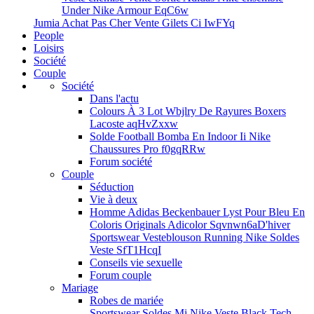
Under Nike Armour EqC6w
Jumia Achat Pas Cher Vente Gilets Ci IwFYq
People
Loisirs
Société
Couple
Société
Dans l'actu
Colours À 3 Lot Wbjlry De Rayures Boxers
Lacoste aqHvZxxw
Solde Football Bomba En Indoor Ii Nike
Chaussures Pro f0gqRRw
Forum société
Couple
Séduction
Vie à deux
Homme Adidas Beckenbauer Lyst Pour Bleu En
Coloris Originals Adicolor Sqvnwn6a
D'hiver
Sportswear Vesteblouson Running Nike Soldes
Veste SfT1HcqI
Conseils vie sexuelle
Forum couple
Mariage
Robes de mariée
Sportswear Soldes Mi Nike Veste Black Tech