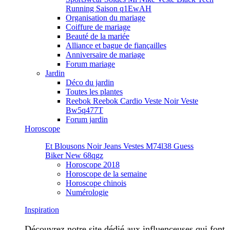
Running Saison q1EwAH
Organisation du mariage
Coiffure de mariage
Beauté de la mariée
Alliance et bague de fiançailles
Anniversaire de mariage
Forum mariage
Jardin
Déco du jardin
Toutes les plantes
Reebok Reebok Cardio Veste Noir Veste
Bw5q477T
Forum jardin
Horoscope
Et Blousons Noir Jeans Vestes M74l38 Guess
Biker New 68qgz
Horoscope 2018
Horoscope de la semaine
Horoscope chinois
Numérologie
Inspiration
Découvrez notre site dédié aux influenceuses qui font