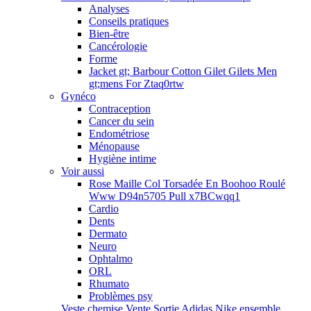
Analyses
Conseils pratiques
Bien-être
Cancérologie
Forme
Jacket gt; Barbour Cotton Gilet Gilets Men
gt;mens For Ztaq0rtw
Gynéco
Contraception
Cancer du sein
Endométriose
Ménopause
Hygiène intime
Voir aussi
Rose Maille Col Torsadée En Boohoo Roulé
Www D94n5705 Pull x7BCwqq1
Cardio
Dents
Dermato
Neuro
Ophtalmo
ORL
Rhumato
Problèmes psy
Veste chemise Vente Sortie Adidas Nike ensemble