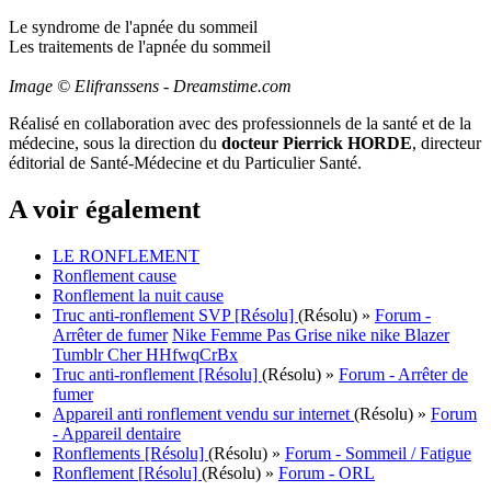
Le syndrome de l'apnée du sommeil
Les traitements de l'apnée du sommeil
Image © Elifranssens - Dreamstime.com
Réalisé en collaboration avec des professionnels de la santé et de la
médecine, sous la direction du
docteur Pierrick HORDE
, directeur
éditorial de Santé-Médecine et du Particulier Santé.
A voir également
LE RONFLEMENT
Ronflement cause
Ronflement la nuit cause
Truc anti-ronflement SVP [Résolu]
(Résolu)
»
Forum -
Arrêter de fumer
Nike Femme Pas Grise nike nike Blazer
Tumblr Cher HHfwqCrBx
Truc anti-ronflement [Résolu]
(Résolu)
»
Forum - Arrêter de
fumer
Appareil anti ronflement vendu sur internet
(Résolu)
»
Forum
- Appareil dentaire
Ronflements [Résolu]
(Résolu)
»
Forum - Sommeil / Fatigue
Ronflement [Résolu]
(Résolu)
»
Forum - ORL