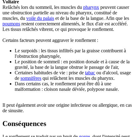
Voltaire
Relâchés lors du sommeil, les muscles du
pharynx
peuvent causer
une obstruction partielle au niveau du pharynx, constitué de
muscles, du
voile du palais
et de la base de la langue. Afin que les
poumons
restent correctement alimentés, le flux d'air est accéléré.
Les tissus relâchés vibrent, ce qui provoque le ronflement.
Certains facteurs peuvent aggraver le ronflement :
Le surpoids : les tissus infiltrés par la graisse contribuent à
l'obstruction pharyngée,
Le position de sommeil : en position dorsale et à cause de la
gravité, la base de la langue obstrue le passage de l'air,
Certaines habitudes de vie : prise de
tabac
ou d'alcool, usage
de
somnifères
qui relâchent les muscles du pharynx.
Dans certains cas, le ronflement peut être dû à une
malformation : cloison nasale déviée, polypose nasale.
Il peut également avoir une origine infectieuse ou allergique, en cas
de sinusite.
Conséquences
Le ronflement se traduit par un bruit de
gorge
, dont l'intensité peut