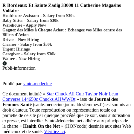
R Bordeaux Et Sainte Zadig 33000 11 Catherine Magasins
Voltaire
Healthcare Assistant - Salary from $30k
Baby Sitter - Salary from $30k
Warehouse - Apply Now
Gagnez des Miles à Chaque Achat : Echangez vos Miles contre des
Billets d'Avion
Driver - Now Hiring
Cleaner - Salary from $30k
Urgent Hirings
Caregiver - Salary from $30k
Waiter - Now Hiring
Publi-information
Publié par
sante-medecine
.
Ce document intitulé «
Star Chuck All Cuir Taylor Noir Lean
Converse 144650c Chucks AHWWOt
» issu de
Journal des
Femmes Santé
(sante-medecine.journaldesfemmes.fr) est soumis au
droit d'auteur. Toute reproduction ou représentation totale ou
partielle de ce site par quelque procédé que ce soit, sans autorisation
expresse, est interdite. Sante-Medecine.net adhère aux principes de
la charte «
Health On the Net
» (HONcode) destinée aux sites Web
médicaux et de santé.
Vérifiez ici
.