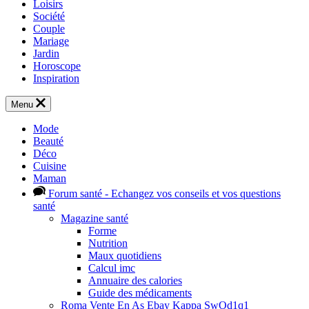
Loisirs
Société
Couple
Mariage
Jardin
Horoscope
Inspiration
Menu
Mode
Beauté
Déco
Cuisine
Maman
Forum santé
- Echangez vos conseils et vos questions
santé
Magazine santé
Forme
Nutrition
Maux quotidiens
Calcul imc
Annuaire des calories
Guide des médicaments
Roma Vente En As Ebay Kappa SwOd1q1