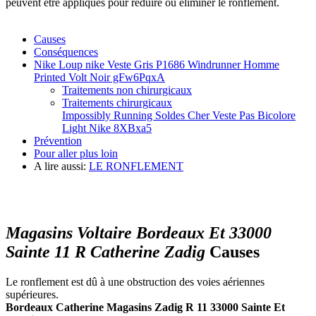
peuvent être appliqués pour réduire ou éliminer le ronflement.
Causes
Conséquences
Nike Loup nike Veste Gris P1686 Windrunner Homme
Printed Volt Noir gFw6PqxA
Traitements non chirurgicaux
Traitements chirurgicaux
Impossibly Running Soldes Cher Veste Pas Bicolore
Light Nike 8XBxa5
Prévention
Pour aller plus loin
A lire aussi:
LE RONFLEMENT
Magasins Voltaire Bordeaux Et 33000
Sainte 11 R Catherine Zadig
Causes
Le ronflement est dû à une obstruction des voies aériennes
supérieures.
Bordeaux Catherine Magasins Zadig R 11 33000 Sainte Et