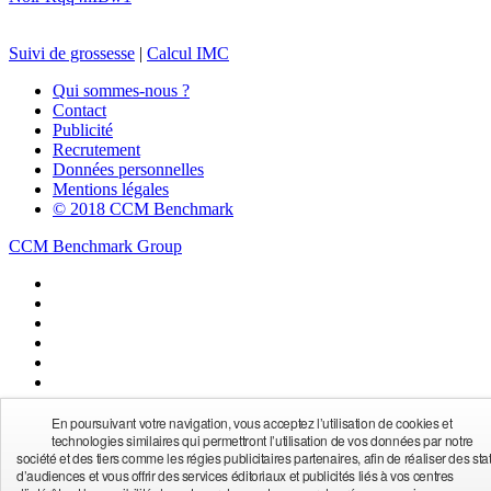
Suivi de grossesse
|
Calcul IMC
Qui sommes-nous ?
Contact
Publicité
Recrutement
Données personnelles
Mentions légales
© 2018 CCM Benchmark
CCM Benchmark Group
En poursuivant votre navigation, vous acceptez l’utilisation de cookies et
Actualités
|
Carte de voeux
|
Bricolage
|
Cinéma
|
Coiffure
|
technologies similaires qui permettront l’utilisation de vos données par notre
société et des tiers comme les régies publicitaires partenaires, afin de réaliser des sta
Coloriages
|
Cuisine
|
Recette
|
CV
|
Déco
|
Dictionnaire
|
High-tech
d’audiences et vous offrir des services éditoriaux et publicités liés à vos centres
|
Horoscope
|
Jeux en ligne
|
Pages blanches
|
Pages jaunes
|