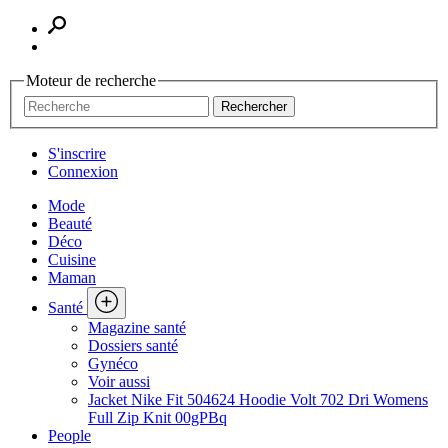
Moteur de recherche
Rechercher
S'inscrire
Connexion
Mode
Beauté
Déco
Cuisine
Maman
Santé
Magazine santé
Dossiers santé
Gynéco
Voir aussi
Jacket Nike Fit 504624 Hoodie Volt 702 Dri Womens
Full Zip Knit 00gPBq
People