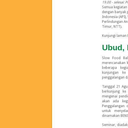
19.00 - selesai: P
Semua kegiatan i
dengan banyak p
Indonesia (API)
Perlindungan An
Timur, NTT).
Kunjungi laman
Ubud, 
Slow Food Ba
merencanakan k
beberapa kegi
kunjungan k
penggalangan d
Tanggal 21 Agu
berkunjung ke
mengenai pendi
akan ada kegi
Penggalangan da
untuk menyela
dinamakan BENI
Seminar, diadak