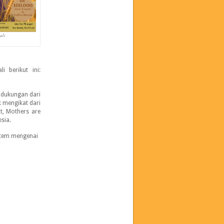
ali
i berikut ini:
 dukungan dari
 mengikat dari
ct, Mothers are
sia.
stem mengenai