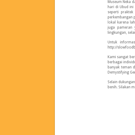
Museum Neka dan
hari di Ubud ini
seperti prakte
perkembangan pa
lokal karena la
juga pameran 
lingkungan, sela
Untuk informas
http://slowfood
Kami sangat ber
berbagai indivi
banyak teman da
Demystifying Ge
Selain dukungan
benih. Silakan m