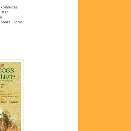
g kolaborasi
Petani
ga
donara (Flores