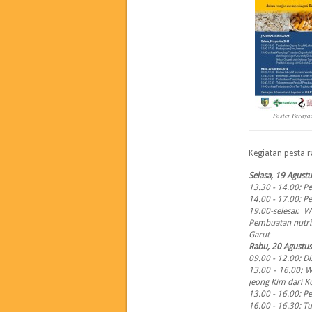
Poster Peraya
Kegiatan pesta r
Selasa, 19 Agust
13.30 - 14.00: P
14.00 - 17.00: P
19.00-selesai: 
Pembuatan nutris
Garut
Rabu, 20 Agustu
09.00 - 12.00: D
13.00 - 16.00: W
jeong Kim dari K
13.00 - 16.00: P
16.00 - 16.30: 