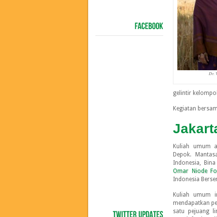
FACEBOOK
Dr. 
gelintir kelompo
Kegiatan bersama
Jakart
Kuliah umum ak
Depok. Mantas
Indonesia, Bina
Omar Niode Fo
Indonesia Berse
Kuliah umum i
mendapatkan pe
satu pejuang l