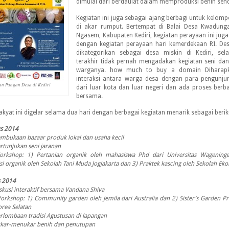
dimulai dari berdaulat dalam memproduksi benih sendi
Kegiatan ini juga sebagai ajang berbagi untuk kelom
di akar rumput. Bertempat di Balai Desa Kwadung
Ngasem, Kabupaten Kediri, kegiatan perayaan ini juga
dengan kegiatan perayaan hari kemerdekaan RI. D
dikategorikan sebagai desa miskin di Kediri, se
terakhir tidak pernah mengadakan kegiatan seni da
warganya. how much to buy a domain Diharap
interaksi antara warga desa dengan para pengunjun
an Pangan Desa di Kediri
dari luar kota dan luar negeri dan ada proses berba
bersama.
akyat ini digelar selama dua hari dengan berbagai kegiatan menarik sebagai berik
us 2014
embukaan bazaar produk lokal dan usaha kecil
ertunjukan seni jaranan
Workshop: 1) Pertanian organik oleh mahasiswa Phd dari Universitas Wageninge
i organik oleh Sekolah Tani Muda Jogjakarta dan 3) Praktek kascing oleh Sekolah Eko
s 2014
iskusi interaktif bersama Vandana Shiva
orkshop: 1) Community garden oleh Jemila dari Australia dan 2) Sister’s Garden Pr
orea Selatan
erlombaan tradisi Agustusan di lapangan
Tukar-menukar benih dan penutupan