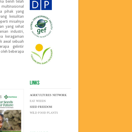
na benih telah
multinasional
ra pihak yang
yang kesulitan
perti misalnya
an yang sehat
ian industri,
gnya keragaman
itik awal sebuah
rapa gelintir
 oleh beberapa
AGRICULTURES NETWORK
EAT WEEDS
SEED FREEDOM
WILD FOOD PLANTS