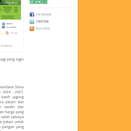
FACEBOOK
TWITTER
RSS FEED
di Jakarta
agi yang ingin
. Vandana Shiva
n 2004 - 2007,
 benih jagung
ra petani dan
h sendiri dan
gan harga yang
 salah satunya
a petani untuk
ra pangan yang