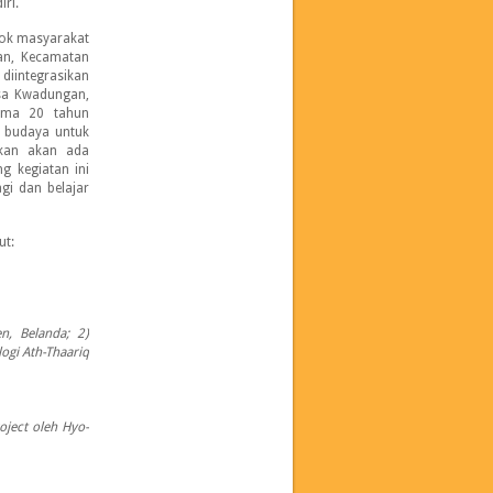
ri.
pok masyarakat
an, Kecamatan
 diintegrasikan
esa Kwadungan,
lama 20 tahun
n budaya untuk
kan akan ada
g kegiatan ini
gi dan belajar
ut:
n, Belanda; 2)
logi Ath-Thaariq
oject oleh Hyo-