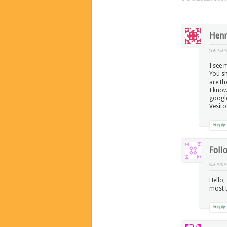
Hen
%A %B %
I see 
You sh
are th
I know
google
Vesito
Reply
Foll
%A %B %
Hello,
most u
Reply