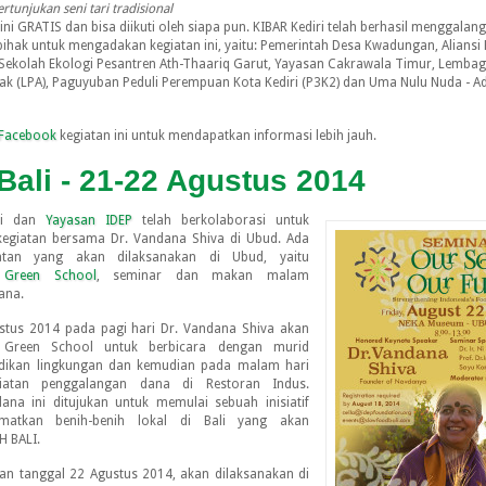
ertunjukan seni tari tradisional
ni GRATIS dan bisa diikuti oleh siapa pun. KIBAR Kediri telah berhasil menggalan
ihak untuk mengadakan kegiatan ini, yaitu: Pemerintah Desa Kwadungan, Aliansi 
, Sekolah Ekologi Pesantren Ath-Thaariq Garut, Yayasan Cakrawala Timur, Lemba
ak (LPA), Paguyuban Peduli Perempuan Kota Kediri (P3K2) dan Uma Nulu Nuda - A
Facebook
kegiatan ini untuk mendapatkan informasi lebih jauh.
Bali - 21-22 Agustus 2014
li dan
Yayasan IDEP
telah berkolaborasi untuk
egiatan bersama Dr. Vandana Shiva di Ubud. Ada
atan yang akan dilaksanakan di Ubud, yaitu
e
Green School
, seminar dan makan malam
ana.
stus 2014 pada pagi hari Dr. Vandana Shiva akan
 Green School untuk berbicara dengan murid
dikan lingkungan dan kemudian pada malam hari
atan penggalangan dana di Restoran Indus.
na ini ditujukan untuk memulai sebuah inisiatif
matkan benih-benih lokal di Bali yang akan
H BALI.
an tanggal 22 Agustus 2014, akan dilaksanakan di