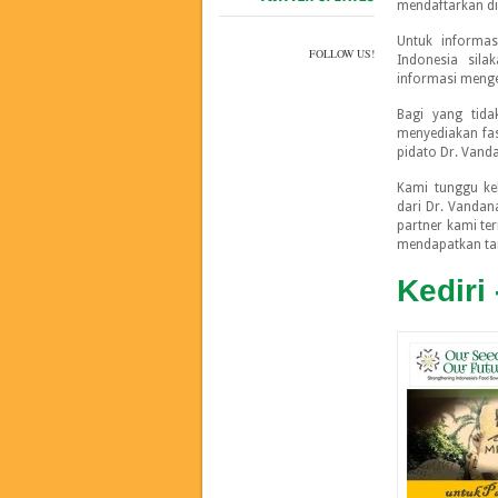
mendaftarkan di
TWITTER
UPDATES
Untuk informas
FOLLOW US!
Indonesia sila
informasi menge
Bagi yang tida
menyediakan fas
pidato Dr. Vand
Kami tunggu keh
dari Dr. Vandan
partner kami te
mendapatkan tan
Kediri