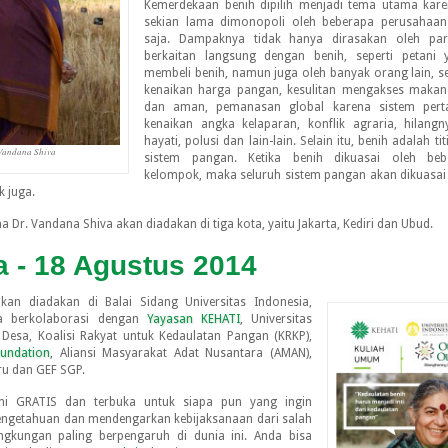
Kemerdekaan benih dipilih menjadi tema utama kare
sekian lama dimonopoli oleh beberapa perusahaan 
saja. Dampaknya tidak hanya dirasakan oleh pa
berkaitan langsung dengan benih, seperti petani 
membeli benih, namun juga oleh banyak orang lain, se
kenaikan harga pangan, kesulitan mengakses makan
dan aman, pemanasan global karena sistem pertan
kenaikan angka kelaparan, konflik agraria, hilan
hayati, polusi dan lain-lain. Selain itu, benih adalah t
Vandana Shiva
sistem pangan. Ketika benih dikuasai oleh bebe
kelompok, maka seluruh sistem pangan akan dikuasai
k juga.
 Dr. Vandana Shiva akan diadakan di tiga kota, yaitu Jakarta, Kediri dan Ubud.
a - 18 Agustus 2014
an diadakan di Balai Sidang Universitas Indonesia,
a berkolaborasi dengan
Yayasan KEHATI
, Universitas
 Desa, Koalisi Rakyat untuk Kedaulatan Pangan (KRKP),
undation
, Aliansi Masyarakat Adat Nusantara (AMAN),
ru dan GEF SGP.
ni GRATIS dan terbuka untuk siapa pun yang ingin
ngetahuan dan mendengarkan kebijaksanaan dari salah
ingkungan paling berpengaruh di dunia ini. Anda bisa