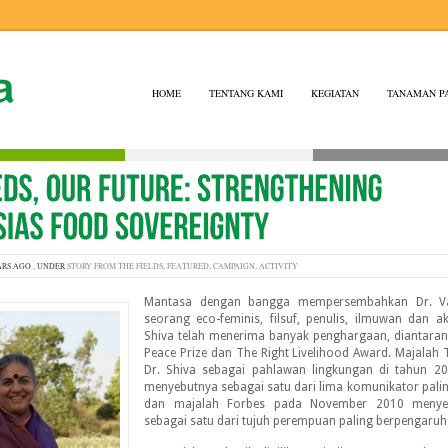
HOME
TENTANG KAMI
KEGIATAN
TANAMAN P
ARS AGO , UNDER
STORY FROM THE FIELDS
,
FEATURED
,
CAMPAIGN
,
ACTIVITY
Mantasa dengan bangga mempersembahkan Dr. Va
seorang eco-feminis, filsuf, penulis, ilmuwan dan ak
Shiva telah menerima banyak penghargaan, diantara
Peace Prize dan The Right Livelihood Award. Majalah
Dr. Shiva sebagai pahlawan lingkungan di tahun 2
menyebutnya sebagai satu dari lima komunikator palin
dan majalah Forbes pada November 2010 menyeb
sebagai satu dari tujuh perempuan paling berpengaruh 