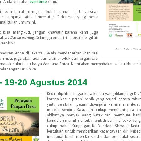
ri Anda di tautan
eventbrite
kami.
i lebih lanjut mengenai kuliah umum di Universitas
kan kunjungi situs Universitas Indonesia yang berisi
nai kuliah umum ini.
k bisa mengikuti, jangan khawatir karena kami juga
ilitas
live streaming
. Sehingga Anda tetap bisa mengikuti
ana Shiva.
Poster Kuliah Umum 
adiran Anda di Jakarta. Selain mendapatkan inspirasi
a Shiva, juga akan ada pameran produk dari organisasi
rmasuk buku-buku karya Vandana Shiva. Kami akan menyediakan waktu khusus b
da tangan Dr. Shiva.
 - 19-20 Agustus 2014
Kediri dipilih sebagai kota kedua yang dikunjungi Dr
karena kasus petani benih yang terjadi antara tahu
yaitu sembilan petani dipenjara karena membuat
mereka sendiri. Kasus ini cukup membuat jera pa
akibatnya banyak yang ketakutan membuat beni
kemudian memilih untuk membeli benih di toko den
cukup mahal. Kunjungan Dr. Vandana Shiva ke Kediri
bertujuan untuk memberikan kepercayaan diri kepad
membuat benih mereka sendiri dan berdaulat seca