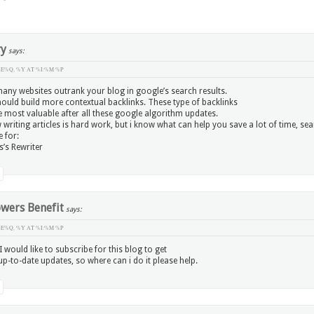
ry
says:
E%Q, %Y AT %I:%M %P
many websites outrank your blog in google’s search results.
ould build more contextual backlinks. These type of backlinks
e most valuable after all these google algorithm updates.
 writing articles is hard work, but i know what can help you save a lot of time, sea
 for:
s’s Rewriter
owers Benefit
says:
E%Q, %Y AT %I:%M %P
 I would like to subscribe for this blog to get
p-to-date updates, so where can i do it please help.