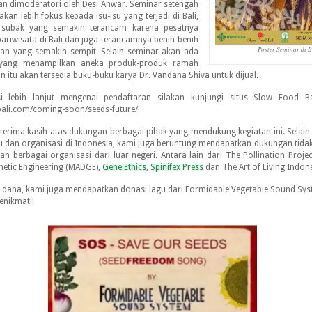
 dimoderatori oleh Desi Anwar. Seminar setengah
 akan lebih fokus kepada isu-isu yang terjadi di Bali,
k subak yang semakin terancam karena pesatnya
riwisata di Bali dan juga terancamnya benih-benih
Poster Seminar di B
han yang semakin sempit. Selain seminar akan ada
yang menampilkan aneka produk-produk ramah
in itu akan tersedia buku-buku karya Dr. Vandana Shiva untuk dijual.
i lebih lanjut mengenai pendaftaran silakan kunjungi situs Slow Food Bal
bali.com/coming-soon/seeds-future/
terima kasih atas dukungan berbagai pihak yang mendukung kegiatan ini. Selain
du dan organisasi di Indonesia, kami juga beruntung mendapatkan dukungan tidak
n berbagai organisasi dari luar negeri. Antara lain dari The Pollination Proje
netic Engineering (MADGE),
Gene Ethics
,
Spinifex Press
dan The Art of Living Indone
 dana, kami juga mendapatkan donasi lagu dari Formidable Vegetable Sound Sy
enikmati!