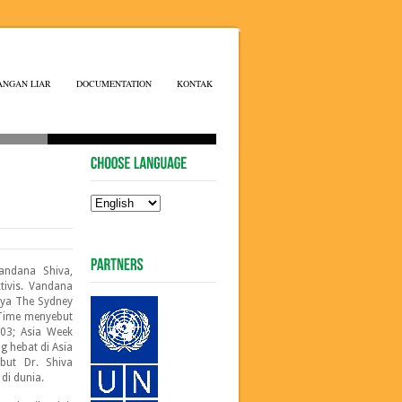
ANGAN LIAR
DOCUMENTATION
KONTAK
ndana Shiva,
tivis. Vandana
nya The Sydney
 Time menyebut
003; Asia Week
g hebat di Asia
ut Dr. Shiva
di dunia.