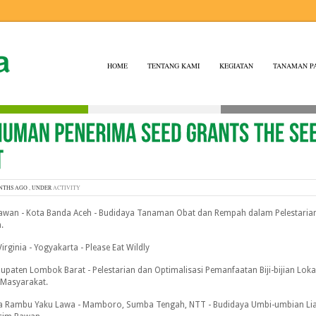
HOME
TENTANG KAMI
KEGIATAN
TANAMAN P
NTHS AGO , UNDER
ACTIVITY
iawan - Kota Banda Aceh - Budidaya Tanaman Obat dan Rempah dalam Pelestari
.
irginia - Yogyakarta - Please Eat Wildly
bupaten Lombok Barat - Pelestarian dan Optimalisasi Pemanfaatan Biji-bijian Loka
Masyarakat.
ka Rambu Yaku Lawa - Mamboro, Sumba Tengah, NTT - Budidaya Umbi-umbian Lia