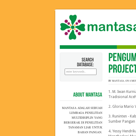
SEARCH
DATABASE:
BY MANTASA, ON 8 MO
1. M. Iwan Kurn
Tradisional Aceh
ABOUT
MANTASA
2. Gloria Mario V
MANTASA ADALAH SEBUAH
LEMBAGA PENELITIAN
3. Runinten - Ka
MULTIDISIPLIN YANG
Sumber Pangan 
BERGERAK DI PENELITIAN
TANAMAN LIAR UNTUK
4. Yessy Hendri
BAHAN PANGAN.