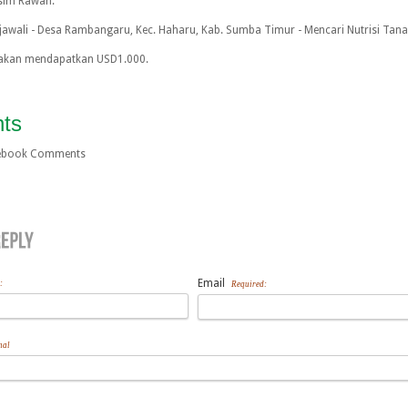
sim Rawan.
jawali - Desa Rambangaru, Kec. Haharu, Kab. Sumba Timur - Mencari Nutrisi Tana
akan mendapatkan USD1.000.
ts
cebook Comments
Email
:
Required:
nal