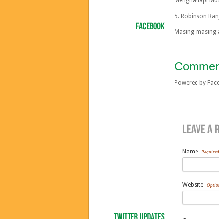
Menghadapi Mu
5. Robinson Ran
Masing-masing 
FACEBOOK
Commen
Powered by Fa
Name
Required
Website
Optio