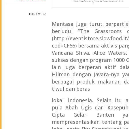
1000 Gardens in Africa di Terra Madre 2012
TWITTER
UPDATES
FOLLOW US!
Mantasa juga turut berpartis
berjudul “The Grassroots o
(http://eventistore.slowfood.i
cod=CF66) bersama aktivis pang
Vandana Shiva, Alice Waters
sukses dengan program 1000 Ga
lain juga berperan aktif dal
Hilman dengan Javara-nya 
berbagai produk makanan dar
tiwul dan beras
lokal Indonesia. Selain itu 
pula Abah Ugis dari Kasepuh
Cipta Gelar, Banten ya
mempresentasikan tentang pa