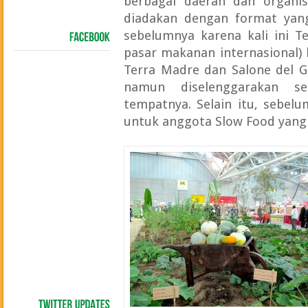
berbagai daerah dan organisa
diadakan dengan format yan
sebelumnya karena kali ini T
FACEBOOK
pasar makanan internasional)
Terra Madre dan Salone del G
namun diselenggarakan s
tempatnya. Selain itu, sebel
untuk anggota Slow Food yang 