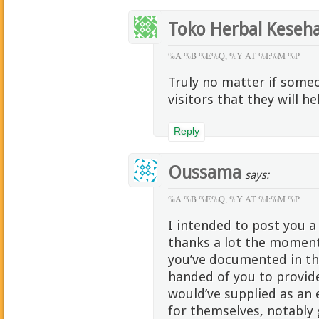
Toko Herbal Keseh
%A %B %E%Q, %Y AT %I:%M %P
Truly no matter if some
visitors that they will he
Reply
Oussama
says:
%A %B %E%Q, %Y AT %I:%M %P
I intended to post you a 
thanks a lot the moment
you’ve documented in thi
handed of you to provide 
would’ve supplied as a
for themselves, notably 